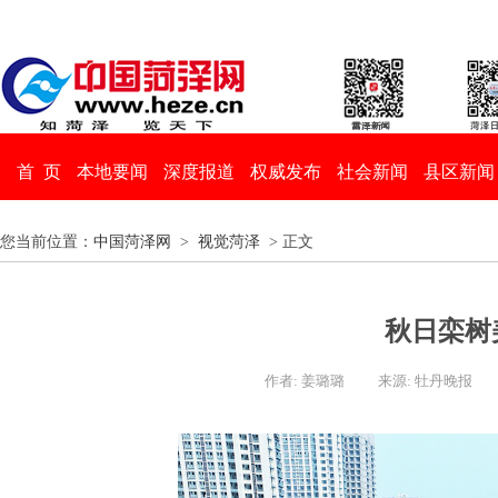
首 页
本地要闻
深度报道
权威发布
社会新闻
县区新闻
您当前位置：
中国菏泽网
>
视觉菏泽
> 正文
秋日栾树
作者: 姜璐璐
来源: 牡丹晚报