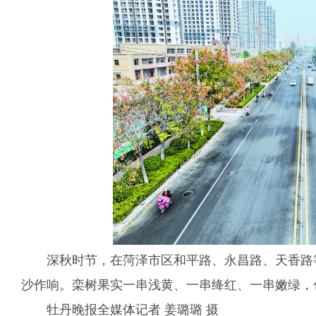
深秋时节，在菏泽市区和平路、永昌路、天香路
沙作响。栾树果实一串浅黄、一串绛红、一串嫩绿，
牡丹晚报全媒体记者 姜璐璐 摄