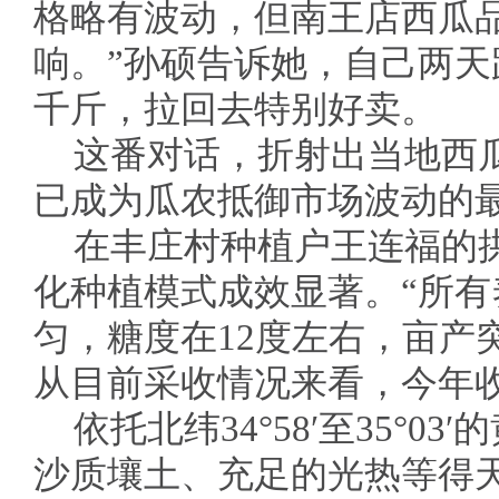
格略有波动，但南王店西瓜
响。”孙硕告诉她，自己两
千斤，拉回去特别好卖。
这番对话，折射出当地西
已成为瓜农抵御市场波动的
在丰庄村种植户王连福的拱
化种植模式成效显著。“所
匀，糖度在12度左右，亩产突
从目前采收情况来看，今年
依托北纬34°58′至35°0
沙质壤土、充足的光热等得