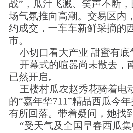
战”，瓜汁飞溅、笑声不断
场气氛推向高潮。交易区内
约成交，一车车新鲜采摘的西
市。
小切口看大产业 甜蜜有底
开幕式的喧嚣尚未散去，
已然开启。
王楼村瓜农赵秀花骑着电
的“嘉年华711”精品西瓜今
有所回落。带着疑问，她找
“受天气及全国早春西瓜