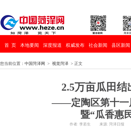
首 页
本地要闻
深度报道
权威发布
社会新闻
县区新闻
您当前位置：
中国菏泽网
>
视觉菏泽
> 正文
2.5万亩瓜田结
——定陶区第十一
暨“瓜香惠
作者: 李若生
来源: 菏泽日报