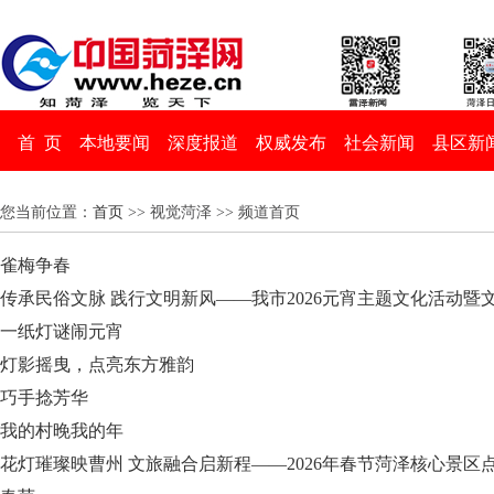
首 页
本地要闻
深度报道
权威发布
社会新闻
县区新
您当前位置：
首页
>> 视觉菏泽 >> 频道首页
雀梅争春
传承民俗文脉 践行文明新风——我市2026元宵主题文化活动暨
一纸灯谜闹元宵
灯影摇曳，点亮东方雅韵
巧手捻芳华
我的村晚我的年
花灯璀璨映曹州 文旅融合启新程——2026年春节菏泽核心景区