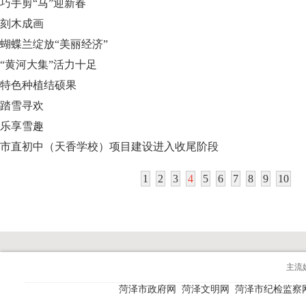
巧手剪“马”迎新春
刻木成画
蝴蝶兰绽放“美丽经济”
“黄河大集”活力十足
特色种植结硕果
踏雪寻欢
乐享雪趣
市直初中（天香学校）项目建设进入收尾阶段
1
2
3
4
5
6
7
8
9
10
主流
菏泽市政府网
菏泽文明网
菏泽市纪检监