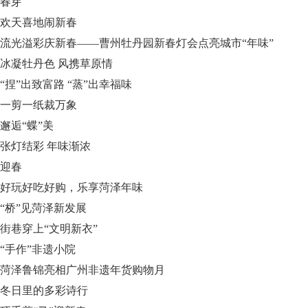
春芽
欢天喜地闹新春
流光溢彩庆新春——曹州牡丹园新春灯会点亮城市“年味”
冰凝牡丹色 风携草原情
“捏”出致富路 “蒸”出幸福味
一剪一纸裁万象
邂逅“蝶”美
张灯结彩 年味渐浓
迎春
好玩好吃好购，乐享菏泽年味
“桥”见菏泽新发展
街巷穿上“文明新衣”
“手作”非遗小院
菏泽鲁锦亮相广州非遗年货购物月
冬日里的多彩诗行