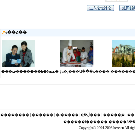
ͼ��Ƶ��
���ڣ�������һ�δεĸж�
ʧҵ�¸���Ա���ѧ����
�������
�������� | ������ | �ɹ�
������ί������ �����ձ����
Copyright© 2004-2008 heze.cn