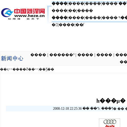
����
|
����
|
����
|����
��
����|��ְ|����
����
|����|����|����
ר�
�|����|��̸
���� | ������³ | ���� | ���� | ��� | �ƾ� | ���� 
��
��ҳ
>>
����Ƶ��
>>
֪��Ʒ��
һ���µ�
2008-12-18 22:25:3