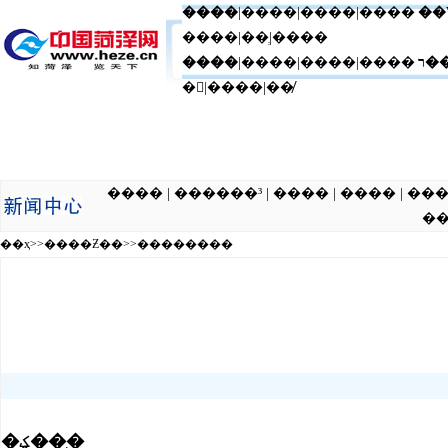
����
|
����
|
����
|����
��
����|��ְ|����
����
|����|����|����
ר�
�|����|��̸
���� | ������³ | ���� | ���� | ��� | �ƾ� | ���� 
��
��ҳ
>>
����Ƶ��
>>
��������
�ؼ��֣�