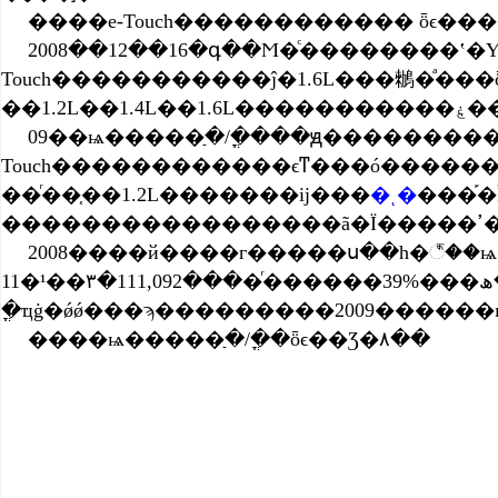
����e-Touch������������ ȫϵ��
2008��12��16�գ��Ϻ�ͨ��������ʽ
Touch�����������ĵ�1.6L���䳵�ͣ���ȫϵ����4��ȫ���ң��ڰ�ȫ���������������ȹ���ͬ�����ͣ��������߼ӱ������г�����
��1
09��ѩ�����ַ�/�ֳ���ԭ�������������లȫ���ң�ʵ��ȫϵ���ͱ���4
Touch������������ϵͳ���ó������������ʱ���ܳ����������Ȥ��Ҳ��
��ͬ��֤��1.2L�������ĳ���
�ͺ�
���֡�
�
2008����й����г�����ս��һ�꣬��
11�¹��۳�111,092����ͬ������39%���ڹ��ھ������ҵ�С���г�ʵ�����������գ�����Ʒ�ͼ�˰�Ѹĸ﷽��������������ѹ�����������09��1��1������ʽʵʩ����ؽ�Ϊ���ͺĵľ�ƷС������ǰ��δ�еķ�չ������ƾ��ȫ�����������úͳ�ɫ��ȼ�;����ԣ�09��ѩ�����ַ�/
�ֳҵġ�ǿǿ���ϡ���������2009�����
����ѩ�����ַ�/�ֳ�ȫϵ��Ʒ�۸��