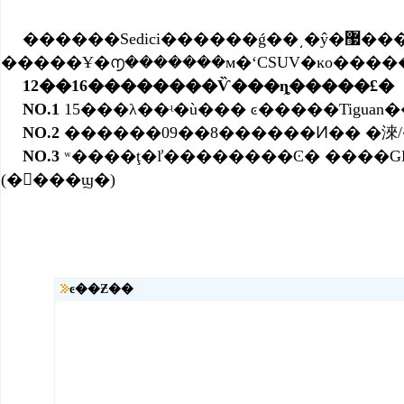
������Sedici������ǵ��͵�ŷ�޷�����ʱ�У���������Ӳ�ʡ��볤����ľSX4��ȣ�����ǰ�������˴������ƣ��Եø����˶���ʱ�С����⣬������Sedici�ͳ�����ľSX4�ĳ�������������û�����𣬳
12��16��������Ѷ���ȵ�����£�
NO.1
15���λ��ʵ�ù��� ͼ�����Tiguan
NO.2
������09��8������Ͷ�� �淶/
NO.3
ʷ����ţ�ľ��������Ͼ� ����G
(��ࣺ��ϣ�)
ͼ��Ƶ��