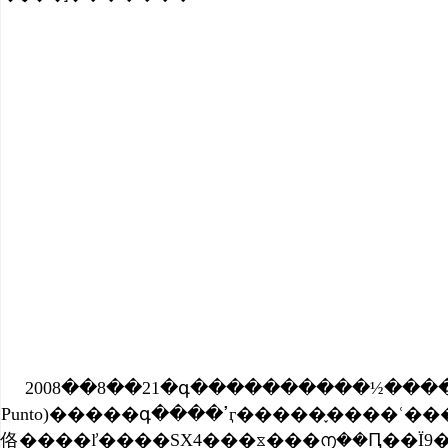
2008��8��21�գ����������½��
Punto)�����գ����ߴӷ
佫����ľ����SX4���ᳵ���൱��Ԥ��Ϊ9�