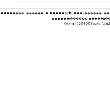
�������� | ������ | �ɹ�
������ί������ �����ձ����
Copyright© 2004-2008 heze.cn