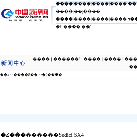
����
|
����
|
����
|����
��
����|��ְ|����
����
|����|����|����
ר�
�|����|��̸
���� | ������³ | ���� | ���� | ��� | �ƾ� | ���� 
��
��ҳ
>>
����Ƶ��
>>
�ó��޳�
�ؼ��֣�
������Sedici SX4