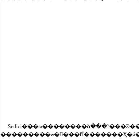
Sedici���ɷ��������ձ���ľ���Ͽ����ĳ��ͣ��