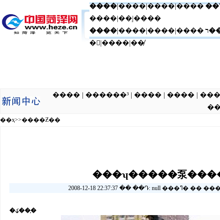
����
|
����
|
����
|����
��
����|��ְ|����
����
|����|����|����
ר�
�|����|��̸
���� | ������³ | ���� | ���� | ��� | �ƾ� | ���� 
��
��ҳ
>>
����Ƶ��
���ʮ�����泵����
2008-12-18 22:37:37 �� ��Դ: nul
�ؼ��֣�