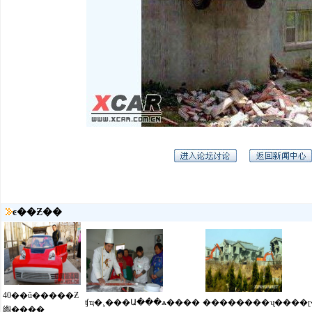
ͼ��Ƶ��
40��ũ�����Ƶ
ʧҵ�¸���Ա���ѧ����
��������ʯ����
綯����