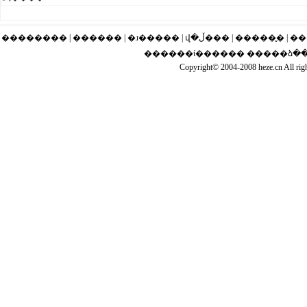
�������� | ������ | �ɹ�
������ί������ �����ձ����
Copyright© 2004-2008 heze.cn