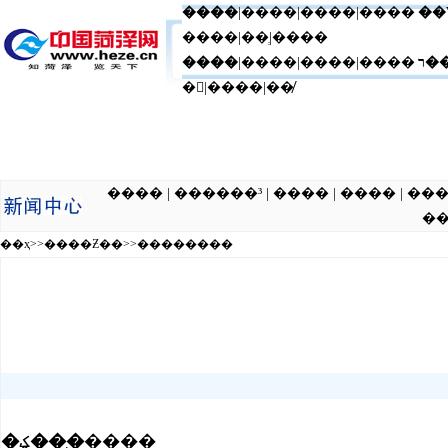
����
|
����
|
����
|����
��
����|��ְ|����
����
|����|����|����
ר�
�|����|��̸
���� | ������³ | ���� | ���� | ��� | �ƾ� | ���� 
��
��ҳ
>>
����Ƶ��
>>
��������
�ؼ��֣�
����