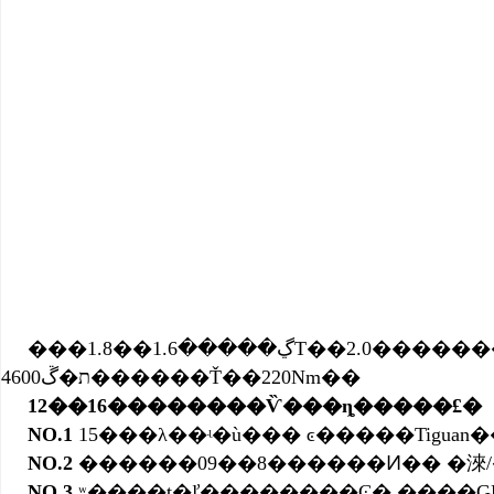
�����1.6��1.8
4600ת�ڱ������Ť��220Nm��
12��16��������Ѷ���ȵ�����£�
NO.1
15���λ��ʵ�ù��� ͼ�����Tiguan
NO.2
������09��8������Ͷ�� �淶/
NO.3
ʷ����ţ�ľ��������Ͼ� ����G