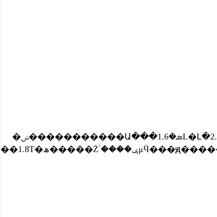
�ݾ�����������Ա���ܣ�1.6L�Լ�2.0L����������Ŀǰ����ά��ԭ����2��Ԫ�Żݣ�������1.6 �ֶ��촰�����11.88��Ԫ�����ҵ����ֳ����㣬��ɫ�Ƚ���ȫ����������������������ѡ�Ŀռ䡣