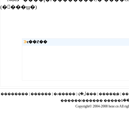
(��ࣺ��ϣ�)
ͼ��Ƶ��
�������� | ������ | �ɹ�
������ί������ �����ձ����
Copyright© 2004-2008 heze.cn