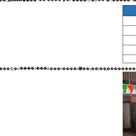
˽⵽������
��