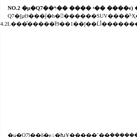
NO.2 �µ�
Q7
��ר�� ���� ʵ�� ����ͼ
Q7�ǰµϴ���ĵ�һ�������SUV����ͬʱҲ�ǰµ������й��ĵ�һ���SUV���͡���������Q7ƾ��ܳ�
4.2L���ͣ��
�µ�Q7ǰ��δ�еؽ�ԽҰ�����ߵ��ܳ��������γ�����ƺͶ๦������������Ϊһ�壬�����ںϾ����Ǹ��ֹ��ܵļ����Ի���Э������ʹ�������ܶ��õ����쾡