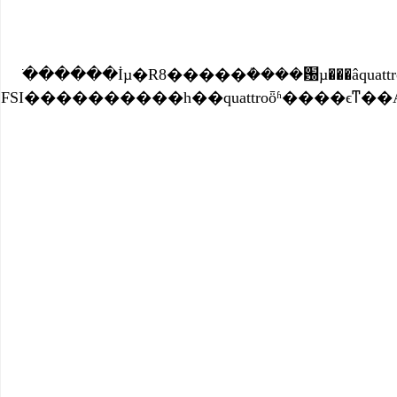
�ֹ�����İµ�R8�����ܳ����԰µ���âquattro���Ϊԭ�͵�����