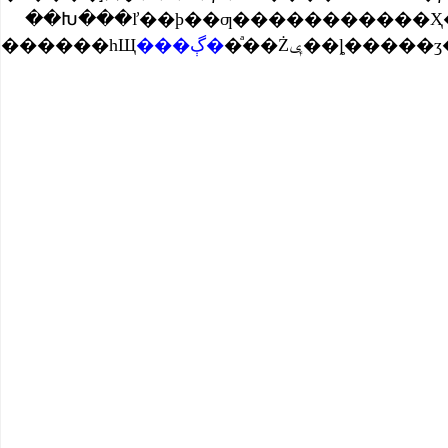
��Խ���ľ��þ��ƣ�����������Ҳ�ܵ���һ����Ӱ�졣��������׵����ĽŲ
������һЩ
���ڳ�