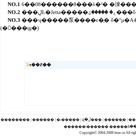
NO.1
6��08������8���λ�³� �淶���
NO.2
���ڸĿ�Jetta�����
NO.3
���ʮ�����泵����ͼ�ֳ� ȫ�°µ�
(��ࣺ��ϣ�)
ͼ��Ƶ��
�������� | ������ | �ɹ�
������ί������ �����ձ����
Copyright© 2004-2008 heze.cn