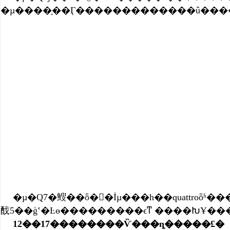
�µ����֣��Ӷ�������������û����
�µ�Q7�䱸��ȫ�򶥼�İµ���һ��quattroȫʱ����������ʹ�µ�Q7��ԽҰ�ԡ��˶��
12��17��������Ѷ���ȵ�����£�