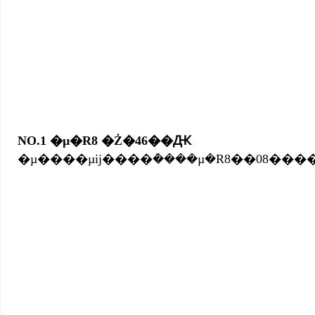
NO.1 �µ�R8 �Ż�46��Ԫ
�µ����µĳ����ܳ����µ�R8��08��