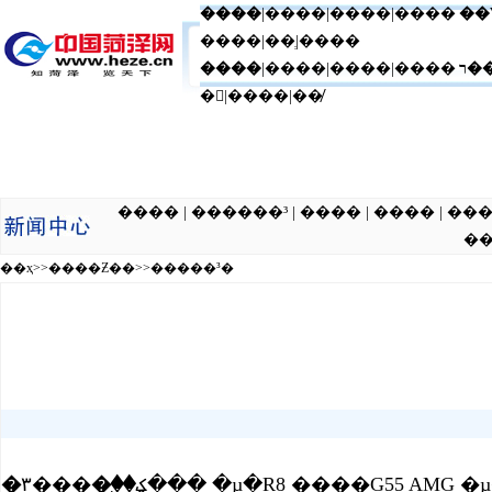
����
|
����
|
����
|����
��
����|��ְ|����
����
|����|����|����
ר�
�|����|��̸
���� | ������³ | ���� | ���� | ��� | �ƾ� | ���� 
��
��ҳ
>>
����Ƶ��
>>
�����³�
�ؼ��֣�