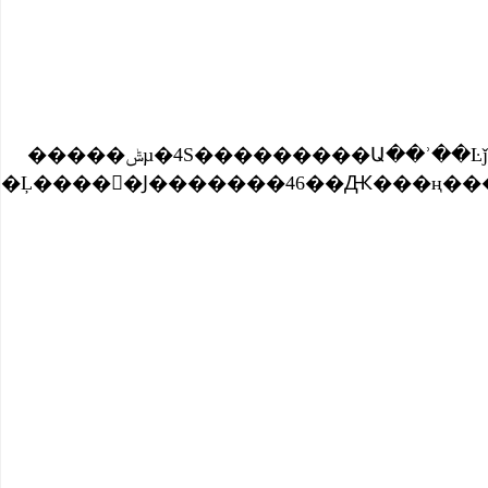
�����ݰµ�4S���������Ա��ʾ��Ŀǰ�����ִ��5̨R8��Ϊ9��1�մ���������˰�ϵ���ǰ���س��ͣ�����ڰµϵ������ͼ۸��������������������������ѡ�����㳵