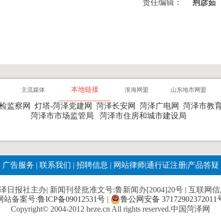
责任编辑：
荆彦茹
本地链接
主流媒体
淮海网盟
山东地市网盟
纪检监察网
灯塔-菏泽党建网
菏泽长安网
菏泽广电网
菏泽市教
菏泽市市场监管局
菏泽市住房和城市建设局
广告服务
|
联系我们
|
招聘信息
|
网站律师
|
通行证注册
|
产品答疑
报社主办| 新闻刊登批准文号:鲁新闻办[2004]20号 | 互联网信息服
网站备案号:
鲁ICP备09012531号
|
鲁公网安备 37172902372011
Copyright© 2004-2012 heze.cn All rights reserved.中国菏泽网