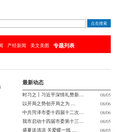
专题列表
闻
产经新闻
美文美图
最新动态
特
08/05
时习之丨习近平深情礼赞新…
08/06
以开局之势创开局之为 …
08/06
中共菏泽市委十四届十二次…
08/05
我市启动十四届市委第十三…
08/05
盛夏送清凉 关爱暖一线 …