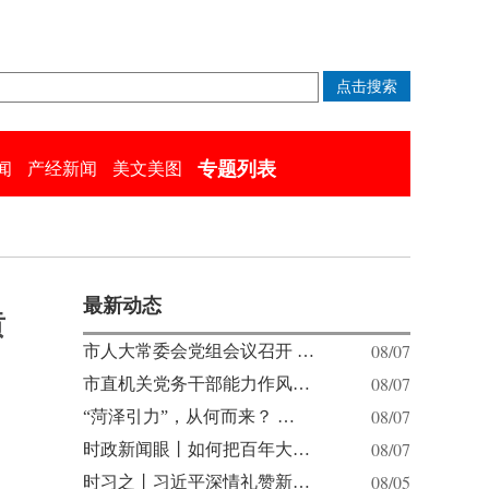
专题列表
闻
产经新闻
美文美图
最新动态
贡
08/07
市人大常委会党组会议召开 …
08/07
市直机关党务干部能力作风…
08/07
“菏泽引力”，从何而来？ …
08/07
时政新闻眼丨如何把百年大…
08/05
时习之丨习近平深情礼赞新…