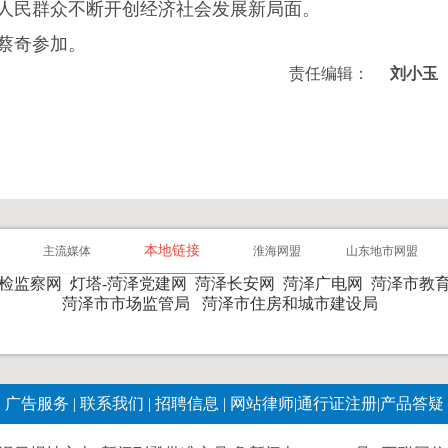
人民群众不断开创经济社会发展新局面。
蔡奇参加。
责任编辑：
刘小玉
本地链接
主流媒体
淮海网盟
山东地市网盟
纪检监察网
灯塔-菏泽党建网
菏泽长安网
菏泽广电网
菏泽市教
菏泽市市场监管局
菏泽市住房和城市建设局
广告服务
|
联系我们
|
招聘信息
|
网站律师
|
通行证注册
|
产品答疑