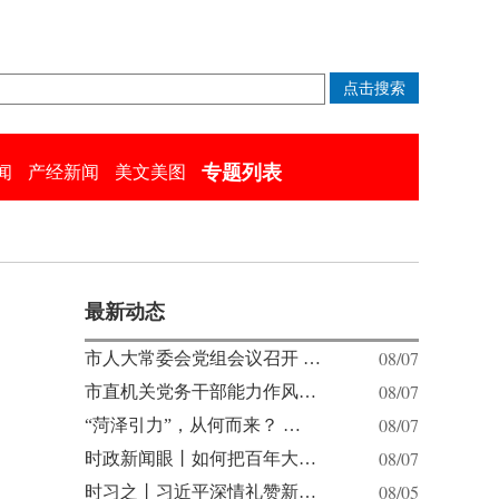
专题列表
闻
产经新闻
美文美图
最新动态
08/07
市人大常委会党组会议召开 …
08/07
市直机关党务干部能力作风…
08/07
“菏泽引力”，从何而来？ …
08/07
时政新闻眼丨如何把百年大…
08/05
时习之丨习近平深情礼赞新…