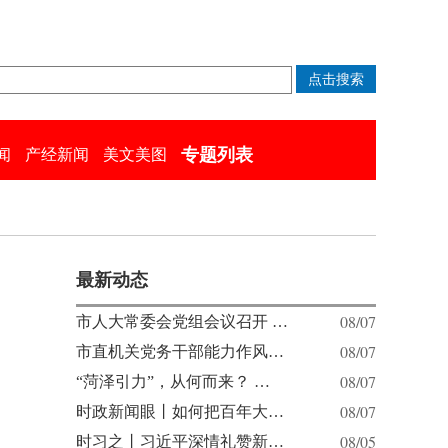
专题列表
闻
产经新闻
美文美图
最新动态
08/07
市人大常委会党组会议召开 …
08/07
市直机关党务干部能力作风…
08/07
“菏泽引力”，从何而来？ …
08/07
时政新闻眼丨如何把百年大…
08/05
时习之丨习近平深情礼赞新…