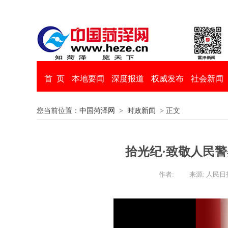
首 页
本地要闻
深度报道
权威发布
社会新闻
您当前位置：
中国菏泽网
>
时政新闻
> 正文
拾光纪·致敬人民
作者:
来源: 人民