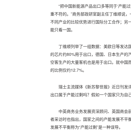
“把中国新能源产品出口多等同于‘产能
重不符的。”商务部政研室副主任丁维顺说，
不同产业的比较优势进行国际分工合作；另
能只看一国。
丁维顺列举了一组数据：美欧日等发达
的芯片约80%用于出口，德国、日本生产的汽
空客生产的大量客机也是用于出口。就中国而
的比例仅约12.7%。
瑞士主流媒体《新苏黎世报》近日刊发评
出口属于产能过剩吗？假如一个国家只为自己
中英商务业务发展资深顾问、英国商会
者采访时也指出，国家之间的产能发展不平
发展不平衡称为“产能过剩”是一种误导。