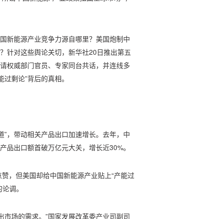
中国新能源产业竞争力源自哪里？美国炮制中
么？针对这些舆论关切，新华社20日推出第五
邀请权威部门官员、专家同台共话，并连线多
能过剩论”背后的真相。
道”，带动相关产品出口加速增长。去年，中
”产品出口额首破万亿元大关，增长近30%。
赞，但美国却给中国新能源产业贴上“产能过
的论调。
出市场的需求。”国家发展改革委产业司副司