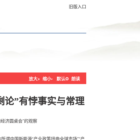
旧版入口
o
放大+
缩小-
默认
朗读
剩论”有悖事实与常理
国经济圆桌会”的观察
所谓中国新能源“产业政策扭曲全球市场”“产