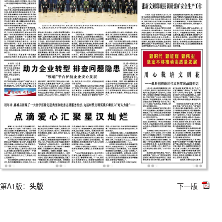
第A1版：
头版
下一版