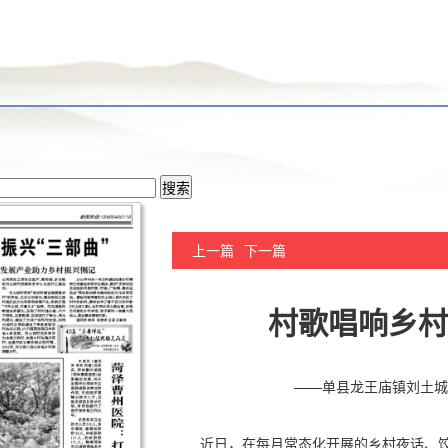
上一篇
下一篇
村歌唱响乡村
——单县龙王庙镇刘土城
近日，在每月常态化开展的乡村夜话、