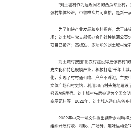
“刘土城村作为远近闻名的西瓜专业村，
强村集体经济，带领群众共同富裕，是新一届
为了加快产业发展和乡村振兴，龙王庙镇
场；刘土城村党支部领办合作社种植蒲公英5
项目已投产；高标准、多功能的刘土城村党
刘土城村按照“把农村建设得更像农村”
史文化和特色规模产业，积极打造“千年土城
化，实现了村村通公路、户户不踩泥，主要
文体广场和村史馆，利用58亩村头荒地建设
报省A级民宿。刘土城村先后被评为全国文
商示范村等。2022年，刘土城入选山东省乡
2022年中央一号文件提出创新乡村精
组织开展村歌、村晚、广场舞、趣味运动会”