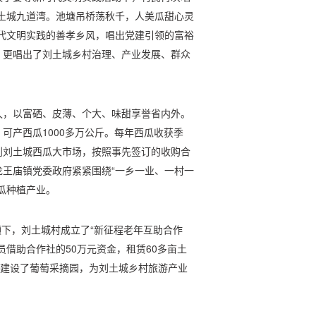
土城九道湾。池塘吊桥荡秋千，人美瓜甜心灵
代文明实践的善孝乡风，唱出党建引领的富裕
，更唱出了刘土城乡村治理、产业发展、群众
久，以富硒、皮薄、个大、味甜享誉省内外。
可产西瓜1000多万公斤。每年西瓜收获季
到刘土城西瓜大市场，按照事先签订的收购合
王庙镇党委政府紧紧围绕“一乡一业、一村一
瓜种植产业。
领下，刘土城村成立了“新征程老年互助合作
员借助合作社的50万元资金，租赁60多亩土
元建设了葡萄采摘园，为刘土城乡村旅游产业