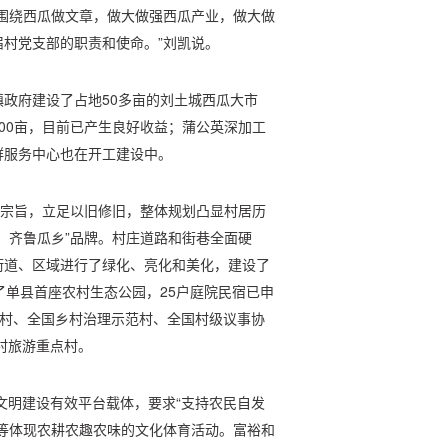
围绕西瓜做文章，做大做强西瓜产业，做大做
村党支部的职责和使命。”刘凯说。
政府建设了占地50多亩的刘土城西瓜大市
00亩，目前已产生良好收益；蒲公英深加工
群服务中心也在开工建设中。
的宗旨，立足以旧修旧，整体规划凸显村居历
，齐鲁瓜乡”品牌。村庄道路和街巷全面硬
街道、区域进行了绿化、亮化和美化，建设了
了单县首座农村生态公园，25户庭院民宿已申
明村、全国乡村治理示范村、全国村级议事协
村旅游重点村。
神文明建设有效平台载体，要求“支持农民自发
等体现农耕农趣农味的文化体育活动。富裕和