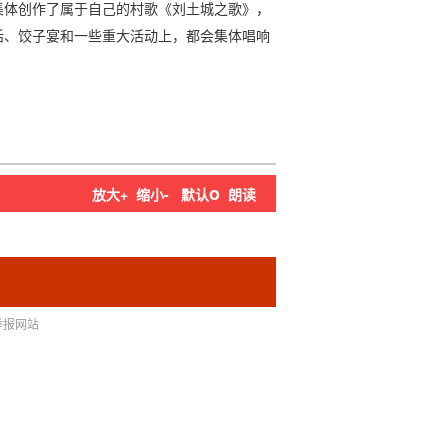
集体创作了属于自己的村歌《刘土城之歌》，
话、饺子宴和一些重大活动上，都会集体唱响
o
放大+
缩小-
默认
朗读
举报网站