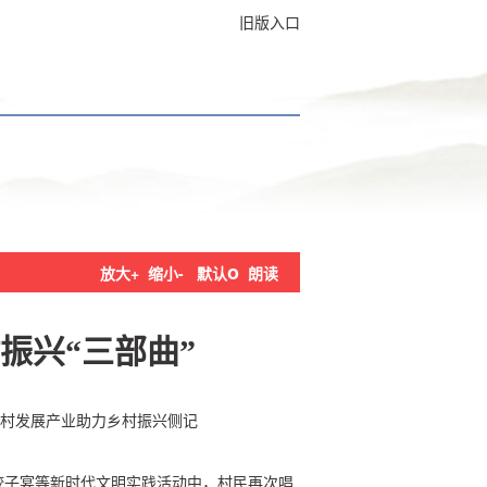
旧版入口
o
放大+
缩小-
默认
朗读
振兴“三部曲”
村发展产业助力乡村振兴侧记
饺子宴等新时代文明实践活动中，村民再次唱