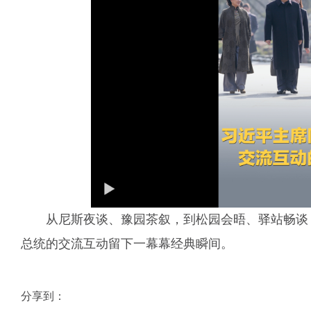
从尼斯夜谈、豫园茶叙，到松园会晤、驿站畅谈
总统的交流互动留下一幕幕经典瞬间。
分享到：