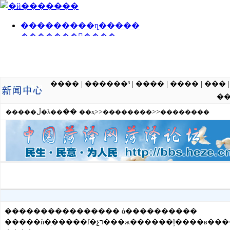
����
|
������³
|
����
|
����
|
���
�
��
>>
>>
�����ڵ�λ��
��ҳ
��������
��������
���������������� ά����������
�����ǹ�ִ�����ſ�չר���ж������ļ����в