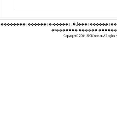
�������� | ������ | �ɹ�
�й�������ί������ �����
Copyright© 2004-2008 heze.cn Al