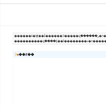
ͼ��Ƶ��