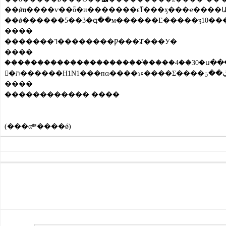
��ǿҵ����ѵ��ȫ�и�������ϵͳ���ӽ���ҽ����Ա���м���H1N1������ط���֪ʶ��ѵ����ǿ���ʴ������м�����������׼���˽�10�ֵ�84����Һ�����Ⱦ��Լ�һ��ҽ����Ա�ķ������ʣ�ȷ���
����
�������ߣ��������Ƿ���Ⱦ���У�
����
����������������������֯����4��30�ս��������ʹ�õġ������С�һ�ʸ���ΪA��H1N1���У�
����
������������ ����
(���α༭����ǿ)