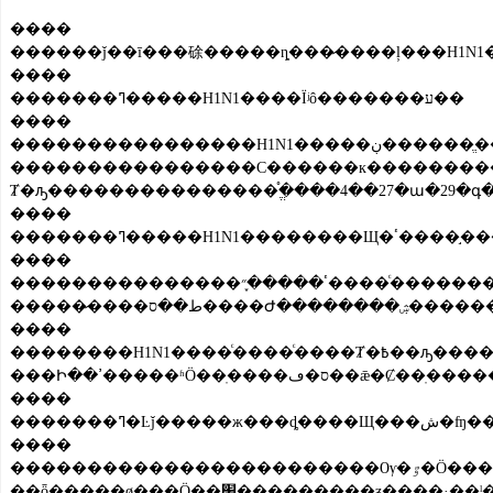
����
����
�������ߣ�����H1N1����Ϊʲô�������ע��
����
����������������H1N1�����ڹ������ֱ���ΪA��H1N1���У������ļ���H1N1���ж෢���������ϣ����ٴ�Ⱦ���ˣ����ī���硢�����ȵ���̷����ļ���H1N1��������֮���Ծ�����ע������Ϊ�䲡
����������������С������к���������
����
�������ߣ�����H1
����
���������������ٴ�����֢״����ͨ���������ƣ��������ȡ����ԡ���ʹ��������ʹ��ͷʹ�������ƣ�͵ȣ���Щ������ָ�к��Ż�¡�����ʹ��ƣ�롢�۾�����ȡ����ֻ��߲����Ѹ�ٽ�չ���������͡�ͻȻ���ȡ����³���39�棬
����
��������H1N1����ͨ����ͨ����Ⱦ�߿��ԡ���������߽Ӵ������ġ����˵�Ԥ��������ע��������������÷�����ϴ��Һϴ�֣���������ͨ�磻
����
�������ߣ�Ŀǰ�����ж
����
������������������������Ѹ�ٷ�Ӧ������������������ǣͷ��24����Ա��λ�μ��ƶ��ļ���H1N1�����������ع������ƣ���ȷ�˸����ŵ�ְ������񣬲�Ѹ�ٿ�չ����ع����������������й�ע���鶯̬
��ȫ�����ø���Ӧ��׼���������ƶ����·��ˡ�Ӧ��Ԥ��������Ԥ�����ƺ�ҽ�ƾ��εĸ����������ڶ��������Ҫ�󣻽�ȫ����֯����ֱ�͸������������˼���H1N1���з����쵼С�飻