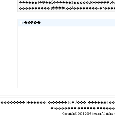
ͼ��Ƶ��
�������� | ������ | �ɹ�
�й�������ί������ �����
Copyright© 2004-2008 heze.cn Al