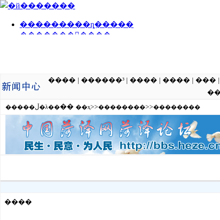
����
|
������³
|
����
|
����
|
���
�
��
>>
>>
�����ڵ�λ��
��ҳ
��������
��������
����