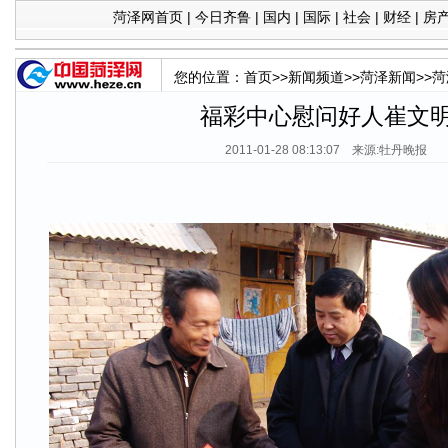
菏泽网首页
|
今日齐鲁
|
国内
|
国际
|
社会
|
财经
|
房
您的位置：
首页
>>
新闻频道
>>
菏泽新闻
>>
菏
福彩中心慰问好人崔文
2011-01-28 08:13:07 来源:牡丹晚报