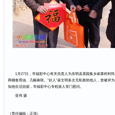
1月27日，市福彩中心有关负责人为东明县菜园集乡崔寨村村民崔
两桶食用油、几幅春联。“好人”崔文明多次无私救助他人，曾被评为
知他生活拮据，市福彩中心专程派人登门慰问。
亚伟 摄
（责任编辑：正强）