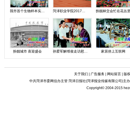
我市首个生物样本实验室即将投入使用
菏泽职业学院2017级新生开学典礼暨军训动员大会隆重举行
扮靓林交会忙在花丛
扮靓城市 喜迎盛会
孙爱军解维俊走访慰问教师代表
家居傍上互联网
关于我们
|
广告服务
|
网站留言
|
版
中共菏泽市委网信办主管 菏泽日报社(菏泽报业传媒有限公司)主办| 新闻
Copyright© 2004-2015 he