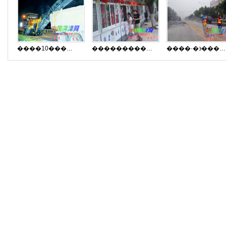
����10����·40����������ò������
������������������̯
����·�϶����ڽ���ʩ��