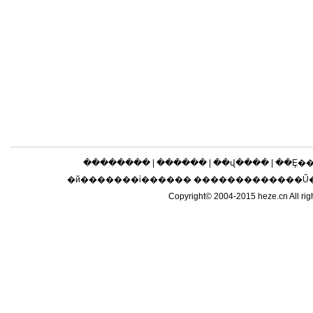
��������
|
������
|
��վ����
|
��Ȩ�
�й�������ί������ �������������Ű��
Copyright© 2004-2015 heze.cn 