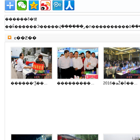
������δ�뱾
ͼ��Ƶ��
������ʳƷ������⳵ȫ���䱸��λ
�����������������ʡ�Ĳ���
2016�ھŽ�ȫ���ط���ý�巢չ�߷���̳�ڰ�ͷ�п�Ļ