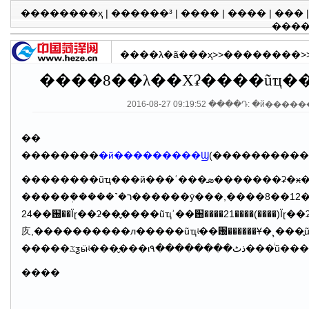
��������ҳ
|
������³
|
����
|
����
|
���
���
����λ�ã�
��ҳ
>>
��������
>
����8��λ��Χʡ����ũҵ
2016-08-27 09:19:52 ����Դ: �й����
��
��������
�й���������Ϣ
��������ũҵ���й���ʿ���ܣ�������ʡ�ӿ�����ũҵ��������η�չҪ�󣬴�ȥ�꿪ʼ��������Ը�걨
�����ܲ�����˺�ר������ȳ���,����8��12�գ���ʡ��ʽ����ɽ��ʡ����ũҵ���������ʾ������������ȷ��14����(�С���)Ϊʡ������ũҵ���������ʾ���أ�26�ҵ�λΪɽ��ʡ����ũҵ���������ʾ���㣬
24��԰��Ϊɽ��ʡ��̬����ũҵʾ��԰����21����(����)Ϊɽ��ʡ�����������,20������Ϊ��³�
㡱,����������л�����ũҵʵ��԰������Ұ�¸���̬ũҵʾ��԰����ȷ��Ϊ��ɽ��ʡ
�����ػƺӹʵ���̬��
����