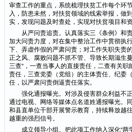
审查工作的重点，系统梳理扶贫工作每个环
入，防患未然，对扶贫领域的线索举报，做
实，发现问题及时查处，实现对扶贫项目和
从严问责追责。认真落实三《条例》和责
加大问责力度，对在集中整治工作中贯彻执
下、弄虚作假的严肃问责；对工作失职失责
正之风、腐败问题不抓不管、导致长期滋生蔓
三查”，一查当事人的直接责任，二查有关职
责任，三查党委（党组）的主体责任、纪委
任，以严肃问责倒逼责任落实。
强化通报曝光。对涉及侵害群众利益不正
通过电视、网络等媒体点名道姓通报曝光。
和县直单位干部开展警示教育，持续释放越
越重的强烈信号。
成立领导小组。把此项工作纳入深化“两学