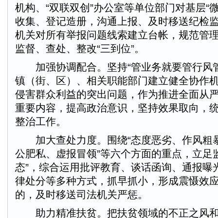
机构、“双联双创”办公室等单位部门对基层“
收集、登记造册，沟通上报、及时移送纪检
机关对所有举报问题线索建立台帐，规范管
监督、查处、整改“三到位”。
加强协调配合。坚持“管业务就要管行风管
镇（街、区）、相关职能部门建立健全协作
侵害群众利益的突出问题，作为推进全面从
重要内容，提高政治意识，坚持效果取向，
整治工作。
加大查处力度。围绕“态度恶劣、作风粗
公肥私、虚报冒领”等六个方面的重点，立足
态”，综合运用批评教育、谈话函询、通报曝
律处分等多种方式，抓早抓小，形成震慑效
的，及时移送司法机关严惩。
助力精准扶贫。把扶贫领域的不正之风和