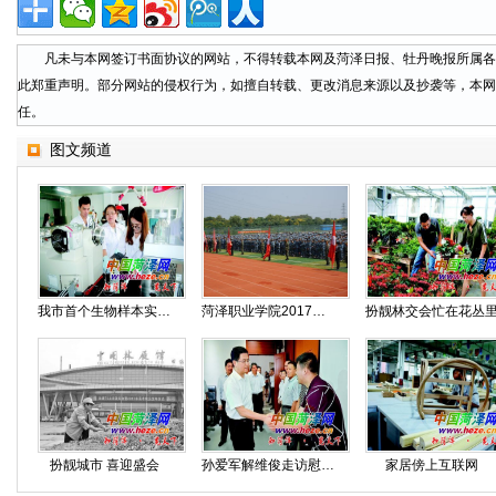
凡未与本网签订书面协议的网站，不得转载本网及菏泽日报、牡丹晚报所属各
此郑重声明。部分网站的侵权行为，如擅自转载、更改消息来源以及抄袭等，本网
任。
图文频道
我市首个生物样本实验室即将投入使用
菏泽职业学院2017级新生开学典礼暨军训动员大会隆重举行
扮靓林交会忙在花丛
扮靓城市 喜迎盛会
孙爱军解维俊走访慰问教师代表
家居傍上互联网