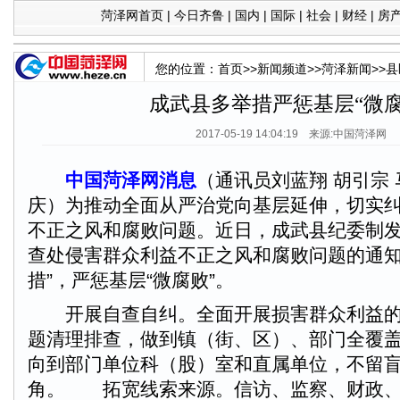
菏泽网首页
|
今日齐鲁
|
国内
|
国际
|
社会
|
财经
|
房
您的位置：
首页
>>
新闻频道
>>
菏泽新闻
>>
县
成武县多举措严惩基层“微腐
2017-05-19 14:04:19 来源:中国菏泽网
中国菏泽网消息
（通讯员刘蓝翔 胡引宗 
庆）为推动全面从严治党向基层延伸，切实
不正之风和腐败问题。近日，成武县纪委制
查处侵害群众利益不正之风和腐败问题的通知
措”，严惩基层“微腐败”。
开展自查自纠。全面开展损害群众利益的
题清理排查，做到镇（街、区）、部门全覆
向到部门单位科（股）室和直属单位，不留
角。 拓宽线索来源。信访、监察、财政、