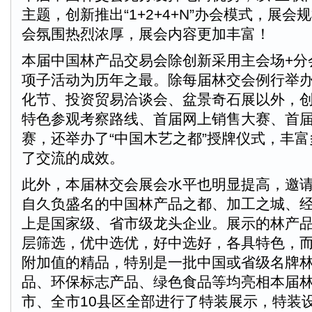
主题，创新推出“1+2+4+N”办会模式，展
会氛围热烈浓厚，展会内容更加丰富！
本届中国林产品交易会除创新采用主会场+分
项子活动为历年之最。除每届林交会例行举
化节、投资贸易洽谈会、盆景奇石展以外，
特色参观考察路线、首届网上销售大赛、首
赛，还举办了“中国木艺之都”授牌仪式，丰
了交流的成效。
此外，本届林交会展会水平也明显提高，邀
自久负盛名的中国林产品之都、加工之城、经
上是国家级、省市级龙头企业。展示的林产
层筛选，优中选优，好中选好，各具特色，
附加值的精品，特别是一批中国或省级名牌
品、环保标志产品、绿色食品等均亮相本届林
市、全市10县区全部进行了特装展示，特装