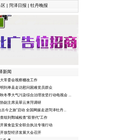
县区
|
菏泽日报
|
牡丹晚报
泽新闻
大常委会视察棚改工作
明到单县走访慰问困难党员群众
秋冬季大气污染综合治理攻坚行动电视会 ...
协副主席吴翠云来菏调研
色古今之旅”启动 全国网媒走进菏泽牡丹...
查组到鄄城检查“双替代”工作
开展食盐安全联合执法专项行动
开放型经济发展大会召开