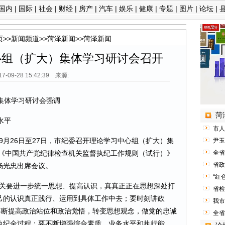
国内
|
国际
|
社会
|
财经
|
房产
|
汽车
|
娱乐
|
健康
|
专题
|
图片
|
论坛
|
页
>>
新闻频道
>>
菏泽新闻
>>
菏泽新闻
心组（扩大）集体学习研讨会召开
17-09-28 15:42:39 来源:
集体学习研讨会强调
菏
水平
市人
9月26日至27日，市纪委召开理论学习中心组（扩大）集
尹玉
 《中国共产党纪律检查机关监督执纪工作规则（试行）》
全省
省政
杨光忠出席会议。
“红
要进一步统一思想、提高认识，真真正正在思想深处打
省检
己的认识真正践行、运用到具体工作中去；要时刻讲政
我市
不断提高政治站位和政治觉悟，转变思想观念，做党的忠诚
全省
执纪全过程；要不断增强综合素质、业务水平和执行能