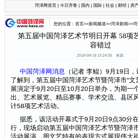
菏泽网首页
|
今日齐鲁
|
国内
|
国际
|
社会
|
财经
|
房
您的位置：
首页
>>
新闻频道
>>
菏泽新闻
>>
菏
第五届中国菏泽艺术节明日开幕 58项
容错过
2018-09-19 15:24:56 来源:
中国菏泽网消息
（记者 李鲲）9月19日
了解到，第五届中国菏泽艺术节暨菏泽市“文
展演定于9月20日至10月20日举办，为期
出、艺术展览、精品赛事、学术交流、县区
计58项艺术活动。
据悉，该活动开幕式于9月20日9点30分
行，现场启动第五届中国菏泽艺术节暨菏泽市
活动展演，用文艺特有的表现方式展现伟大