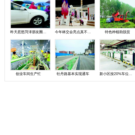
昨天惹怒菏泽朋友圈的驾驶员道歉了
今年林交会亮点真不少 中国林交会专题展首次举办
特色种植助脱贫
创业车间生产忙
牡丹路基本实现通车
新小区按20%车位数建充电桩