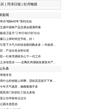
县区
|
菏泽日报
|
牡丹晚报
泽新闻
举办“唱响40年”系列活动
五届中国林产品交易会圆满闭幕
版保卫蓝天“三年行动计划”出台
窗口上班时间交手机，好！
引育下大气力科技创新招数多多 —市政府...
区：产业出色乡村出彩
臣一行来菏调研关心下一代工作
之乡绿意浓 ——定陶区冉堌镇发展苗木产...
坛头条
举报专页
局什么时候能上班啊，贷款迟迟批不下来 ...
今年天气诡异，杨柳絮都不多
医院东门外的红三轮太多啦
某公办学校有点过分
公园水质恶劣