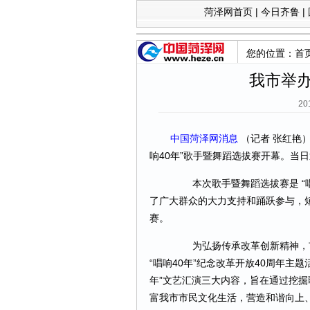
菏泽网首页
|
今日齐鲁
|
您的位置：
首
我市举办
20
中国菏泽网消息
（记者 张红艳
响40年”歌手暨舞蹈选拔赛开幕。当日
本次歌手暨舞蹈选拔赛是 “唱
了广大群众的大力支持和踊跃参与，
赛。
为弘扬传承改革创新精神，市
“唱响40年”纪念改革开放40周年主
年”文艺汇演三大内容，旨在通过挖掘
富我市市民文化生活，营造和谐向上