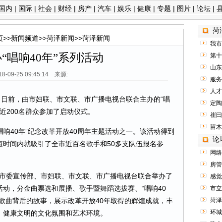
国内
|
国际
|
社会
|
财经
|
房产
|
汽车
|
娱乐
|
健康
|
专题
|
图片
|
论坛
|
菏
页
>>
新闻频道
>>
菏泽新闻
>>
菏泽新闻
我市
“唱响40年”系列活动
第十
山东
18-09-25 09:45:14 来源:
服务
人才
）日前，由市妇联、市文联、市广播电视台联合主办的“唱
定陶
近200名群众参加了启动仪式。
崔曰
苗木
响40年”纪念改革开放40周年主题活动之一。该活动得到
论
短时间内就吸引了全市近百名歌手和50多支队伍报名参
网络
房管
委宣传部、市妇联、市文联、市广播电视台联合举办了
感觉
题活动，分金曲票选和展播、歌手暨舞蹈选拔赛、“唱响40
市立
歌曲背后的故事，展示改革开放40年取得的辉煌成就，丰
菏泽
环城
、健康文明的文化氛围和艺术环境。