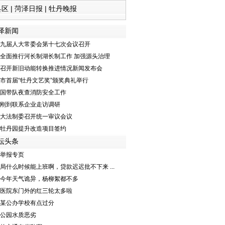
县区
|
菏泽日报
|
牡丹晚报
泽新闻
九届人大常委会第十七次会议召开
全面推行河长制湖长制工作 加强源头治理
召开新旧动能转换推进情况新闻发布会
市首届“牡丹文艺奖”颁奖典礼举行
国带队夜查消防安全工作
刚到联系企业走访调研
大法制委召开统一审议会议
牡丹园提升改造项目签约
坛头条
举报专页
局什么时候能上班啊，贷款迟迟批不下来 ...
今年天气诡异，杨柳絮都不多
医院东门外的红三轮太多啦
某公办学校有点过分
公园水质恶劣