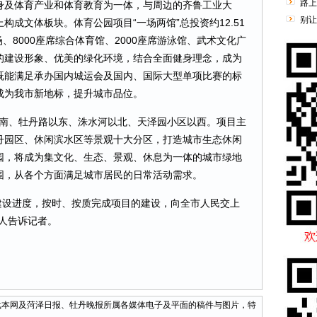
路上
身及体育产业和体育教育为一体，与周边的齐鲁工业大
别让
成文体板块。体育公园项目“一场两馆”总投资约12.51
场、8000座席综合体育馆、2000座席游泳馆、武术文化广
的建设形象、优美的绿化环境，结合全面健身理念，成为
既能满足承办国内城运会及国内、国际大型单项比赛的标
成为我市新地标，提升城市品位。
、牡丹路以东、洙水河以北、天泽园小区以西。项目主
丹园区、休闲滨水区等景观十大分区，打造城市生态休闲
园，将成为集文化、生态、景观、休息为一体的城市绿地
围，从各个方面满足城市居民的日常活动需求。
设进度，按时、按质完成项目的建设，向全市人民交上
人告诉记者。
网及菏泽日报、牡丹晚报所属各媒体电子及平面的稿件与图片，特