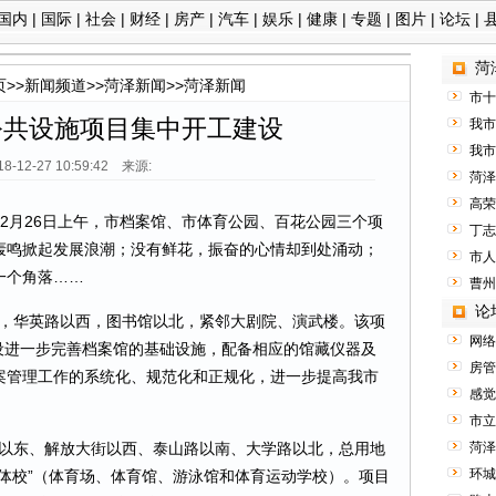
国内
|
国际
|
社会
|
财经
|
房产
|
汽车
|
娱乐
|
健康
|
专题
|
图片
|
论坛
|
菏
页
>>
新闻频道
>>
菏泽新闻
>>
菏泽新闻
市十
公共设施项目集中开工建设
我市
我市
18-12-27 10:59:42 来源:
菏泽
高荣
12月26日上午，市档案馆、市体育公园、百花公园三个项
丁志
轰鸣掀起发展浪潮；没有鲜花，振奋的心情却到处涌动；
市人
一个角落……
曹州
论
华英路以西，图书馆以北，紧邻大剧院、演武楼。该项
网络
建设进一步完善档案馆的基础设施，配备相应的馆藏仪器及
房管
案管理工作的系统化、规范化和正规化，进一步提高我市
感觉
市立
东、解放大街以西、泰山路以南、大学路以北，总用地
菏泽
环城
馆一体校”（体育场、体育馆、游泳馆和体育运动学校）。项目