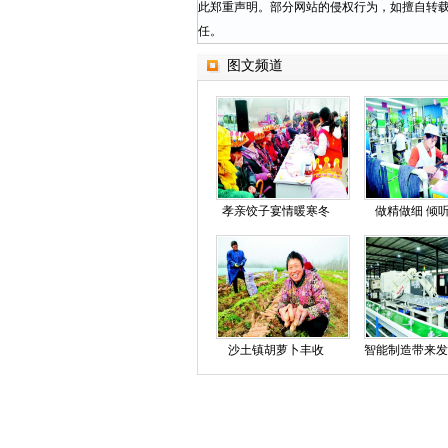
此郑重声明。部分网站的侵权行为，如擅自转
任。
图文频道
孝亲饺子宴情暖寒冬
做精做细 倾
沙土镇胡萝卜丰收