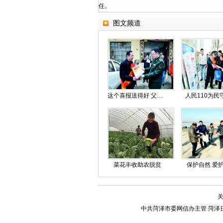
任。
图文频道
这个喜报送得好 父子三人都立功
人民110为民
菜花丰收助农脱贫
保护自然 爱
中共菏泽市委网信办主管 菏泽日报