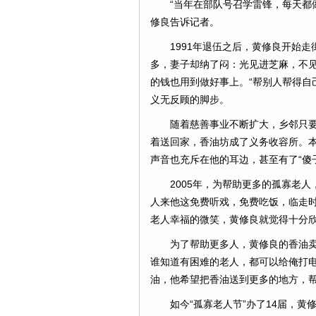
“当年在部队号召学雷锋，每天都做
修良告诉记者。
1991年退伍之后，黄修良开始走
多，妻子却纳了闷：光见进芝麻，不见
的钱也用到做好事上。“帮别人帮得自
义无反顾的脚步。
随着慈善事业不断扩大，乡邻只要
着送回家，香油坊成了义务收容所。
声音也充斥在他的耳边，甚至有了“傻
2005年，为帮助更多的孤寡老人，
人来他这免费听戏，免费吃饭，临走
老人幸福的微笑，黄修良就觉得十分
为了帮助更多人，黄修良的香油卖到
谁知道有困难的老人，都可以给俺打电
油，他希望把香油送到更多的地方，
如今“孤寡老人节”办了14届，黄修良