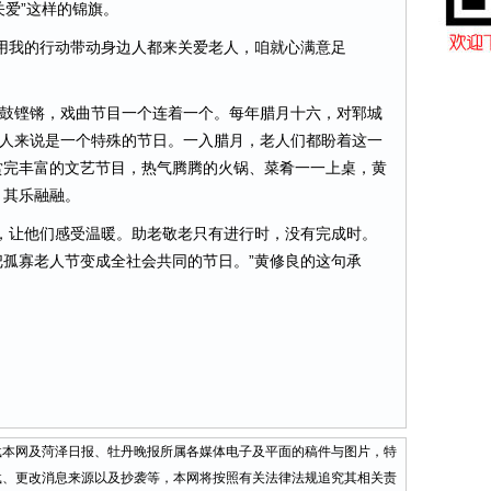
关爱”这样的锦旗。
我的行动带动身边人都来关爱老人，咱就心满意足
鼓铿锵，戏曲节目一个连着一个。每年腊月十六，对郓城
老人来说是一个特殊的节日。一入腊月，老人们都盼着这一
赏完丰富的文艺节目，热气腾腾的火锅、菜肴一一上桌，黄
、其乐融融。
让他们感受温暖。助老敬老只有进行时，没有完成时。
孤寡老人节变成全社会共同的节日。”黄修良的这句承
。
网及菏泽日报、牡丹晚报所属各媒体电子及平面的稿件与图片，特
载、更改消息来源以及抄袭等，本网将按照有关法律法规追究其相关责