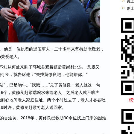
路上
别让
。他是一位执着的退伍军人，二十多年来坚持助老敬老，
动关爱老人。
人不知从何处来到了郓城县双桥镇后黄岗村北头，又累又
可怜，就告诉他：“去找黄修良吧，他能帮你。”
”，已是晌午。“我饿……”见了黄修良，老人就这一句
了6个，黄修良赶紧端碗水来给老人，之后老人就不吭声
他耐心地问老人家庭住址。两个小时过去了，老人才吞吞吐
9时许，黄修良赶紧将老人送回家。
香油坊。2018年，黄修良已救助30余位找上门来的困难