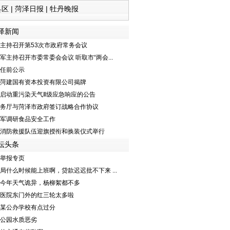
县区
|
菏泽日报
|
牡丹晚报
泽新闻
主持召开第53次市政府常务会议
军主持召开市委常委会会议 听取市“两会...
任前公示
菏建国有资本投资有限公司揭牌
启动重污染天气Ⅱ级应急响应的公告
务厅与菏泽市政府签订战略合作协议
军调研食品安全工作
消防救援队伍迎旗授衔和换装仪式举行
坛头条
举报专页
局什么时候能上班啊，贷款迟迟批不下来 ...
今年天气诡异，杨柳絮都不多
医院东门外的红三轮太多啦
某公办学校有点过分
公园水质恶劣