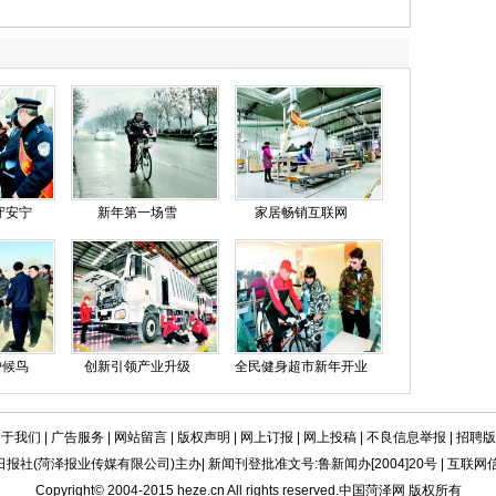
守安宁
新年第一场雪
家居畅销互联网
护候鸟
创新引领产业升级
全民健身超市新年开业
关于我们
|
广告服务
|
网站留言
|
版权声明
|
网上订报
|
网上投稿
|
不良信息举报
|
招聘版
社(菏泽报业传媒有限公司)主办| 新闻刊登批准文号:鲁新闻办[2004]20号 | 互联网信息
Copyright© 2004-2015 heze.cn All rights reserved.中国菏泽网 版权所有