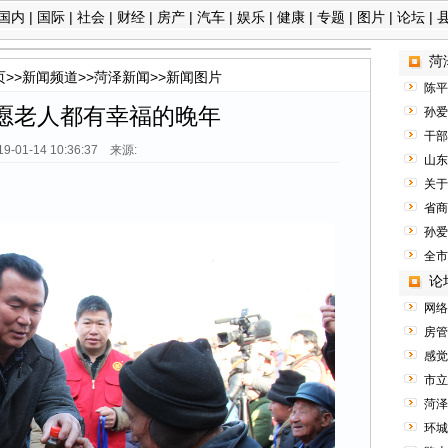
国内
|
国际
|
社会
|
财经
|
房产
|
汽车
|
娱乐
|
健康
|
专题
|
图片
|
论坛
|
菏
页
>>
新闻频道
>>
菏泽新闻
>>
新闻图片
陈平
愿老人都有幸福的晚年
孙爱
干部
19-01-14 10:36:37 来源:
山东
关于
省商
孙爱
全市
论
网络
房管
感觉
市立
菏泽
环城