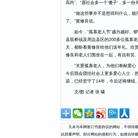
高尚”、“愿社会多一个‘傻子’，多一份
“做这些事并不是想得到什么，能用
了。”黄修良说。
如今，“孤寡老人节”越办越好。锣
县双桥镇及周边县区的200多位孤寡
天，都盼着黄修良给他们送年礼。欣
修良和老人们围坐在一起，有说有笑
“关爱孤寡老人，为他们奉献爱心，
今后我会团结社会上更多爱心人士，把
诺，已经坚守了14年，今后还将继续
文/图 记者 张 啸
凡未与本网签订书面协议的网站，不得转载本
此郑重声明。部分网站的侵权行为，如擅自转