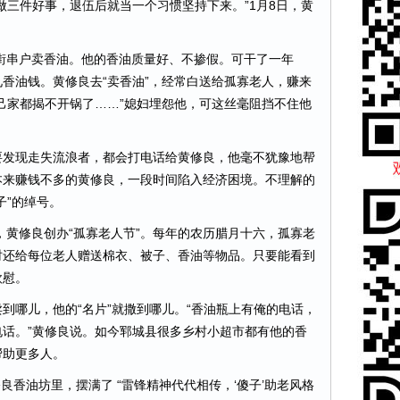
三件好事，退伍后就当一个习惯坚持下来。”1月8日，黄
街串户卖香油。他的香油质量好、不掺假。可干了一年
香油钱。黄修良去“卖香油”，经常白送给孤寡老人，赚来
己家都揭不开锅了……”媳妇埋怨他，可这丝毫阻挡不住他
发现走失流浪者，都会打电话给黄修良，他毫不犹豫地帮
本来赚钱不多的黄修良，一段时间陷入经济困境。不理解的
子”的绰号。
黄修良创办“孤寡老人节”。每年的农历腊月十六，孤寡老
时还给每位老人赠送棉衣、被子、香油等物品。只要能看到
欣慰。
哪儿，他的“名片”就撒到哪儿。“香油瓶上有俺的电话，
话。”黄修良说。如今郓城县很多乡村小超市都有他的香
帮助更多人。
香油坊里，摆满了 “雷锋精神代代相传，‘傻子’助老风格