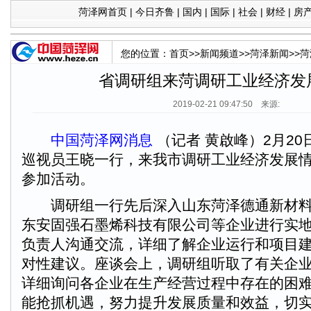
菏泽网首页
|
今日齐鲁
|
国内
|
国际
|
社会
|
财经
|
房
您的位置：
首页
>>
新闻频道
>>
菏泽新闻
>>
菏
省调研组来菏调研工业经济发
2019-02-21 09:47:50 来源:
中国菏泽网消息
（记者 黄啟峰）2月2
巡视员王晓一行，来我市调研工业经济发展
参加活动。
调研组一行先后深入山东菏泽德通新材料
东安固强石墨烯科技有限公司等企业进行实
负责人沟通交流，详细了解企业运行和项目
对性建议。座谈会上，调研组听取了有关企
详细询问各企业在生产经营过程中存在的困
能抢抓机遇，努力提升发展质量和效益，切