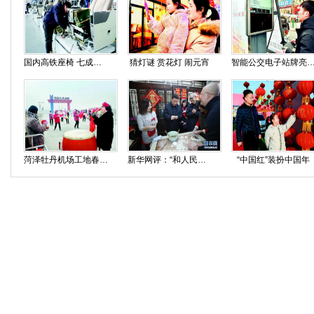
国内高铁座椅 七成产自菏泽
猜灯谜 赏花灯 闹元宵
智能公交电子站牌亮相
菏泽牡丹机场工地春节期间游客“井喷”
新华网评：“和人民在一起”是一种情怀
“中国红”装扮中国年