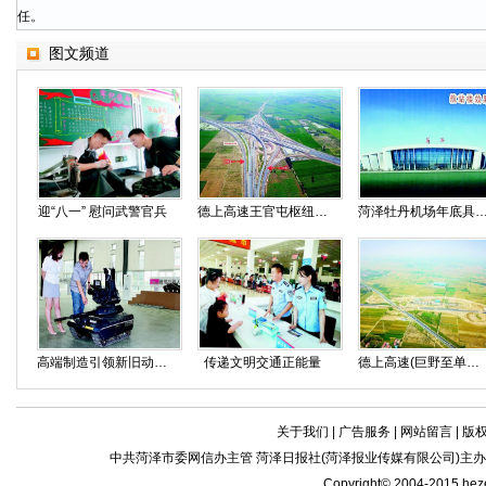
任。
图文频道
迎“八一” 慰问武警官兵
德上高速王官屯枢纽A、E匝道通车
菏泽牡丹机场年底具备试
高端制造引领新旧动能转换
传递文明交通正能量
德上高速(巨野至单县段)施工进展顺利
关于我们
|
广告服务
|
网站留言
|
版
中共菏泽市委网信办主管 菏泽日报社(菏泽报业传媒有限公司)主办| 新闻
Copyright© 2004-2015 he