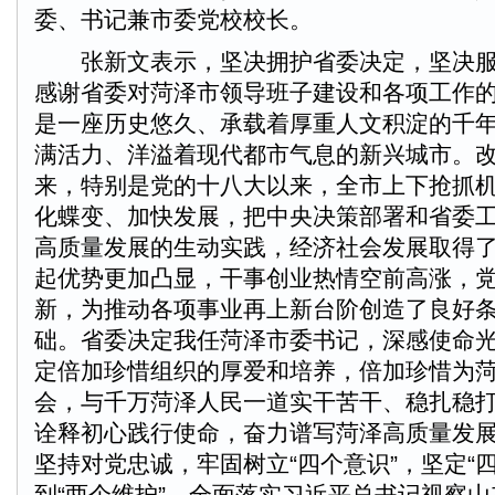
委、书记兼市委党校校长。
张新文表示，坚决拥护省委决定，坚决服
感谢省委对菏泽市领导班子建设和各项工作
是一座历史悠久、承载着厚重人文积淀的千
满活力、洋溢着现代都市气息的新兴城市。改
来，特别是党的十八大以来，全市上下抢抓
化蝶变、加快发展，把中央决策部署和省委
高质量发展的生动实践，经济社会发展取得
起优势更加凸显，干事创业热情空前高涨，
新，为推动各项事业再上新台阶创造了良好
础。省委决定我任菏泽市委书记，深感使命
定倍加珍惜组织的厚爱和培养，倍加珍惜为
会，与千万菏泽人民一道实干苦干、稳扎稳
诠释初心践行使命，奋力谱写菏泽高质量发
坚持对党忠诚，牢固树立“四个意识”，坚定“
到“两个维护”，全面落实习近平总书记视察