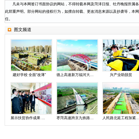
凡未与本网签订书面协议的网站，不得转载本网及菏泽日报、牡丹晚报所属各
此郑重声明。部分网站的侵权行为，如擅自转载、更改消息来源以及抄袭等，本网
任。
图文频道
建好学校 全面“改薄”
德上高速新万福河大桥主体完工
兴产业助脱贫
展示扶贫协作成果 讲述东西协作故事
枣菏高速跨京九铁路桥顺利转体
人民路北延工程加紧