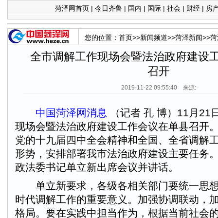
菏泽网首页
|
今日齐鲁
|
国内
|
国际
|
社会
|
财经
|
房
您的位置：
首页
>>
新闻频道
>>
菏泽新闻
>>
菏
全市调解工作现场会暨法治政府建设
召开
2019-11-22 09:55:40 来源:
中国菏泽网消息
（记者 孔 博）11月2
现场会暨法治政府建设工作会议在单县召开
党的十九届四中全会精神和全国、全省调解
形势，安排部署我市法治政府建设主要任务
政法委书记单立新出席会议并讲话。
单立新要求，各级各相关部门要统一思想
时代调解工作的重要意义。加强协调联动，
格局。要在实践中担当作为，根据当前社会