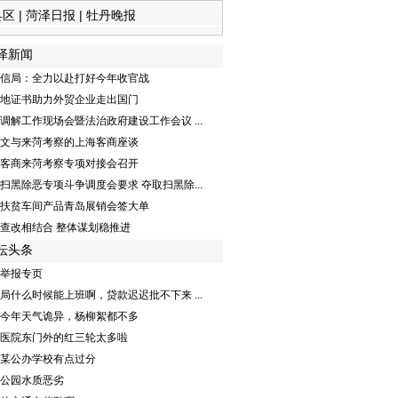
县区
|
菏泽日报
|
牡丹晚报
泽新闻
信局：全力以赴打好今年收官战
地证书助力外贸企业走出国门
调解工作现场会暨法治政府建设工作会议 ...
文与来菏考察的上海客商座谈
客商来菏考察专项对接会召开
扫黑除恶专项斗争调度会要求 夺取扫黑除...
扶贫车间产品青岛展销会签大单
查改相结合 整体谋划稳推进
坛头条
举报专页
局什么时候能上班啊，贷款迟迟批不下来 ...
今年天气诡异，杨柳絮都不多
医院东门外的红三轮太多啦
某公办学校有点过分
公园水质恶劣