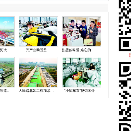
德上高速新万福河大桥主体完工
兴产业助脱贫
熟悉的味道 难忘的乡情
枣菏高速跨京九铁路桥顺利转体
人民路北延工程加紧施工
“小留车衣”畅销国外