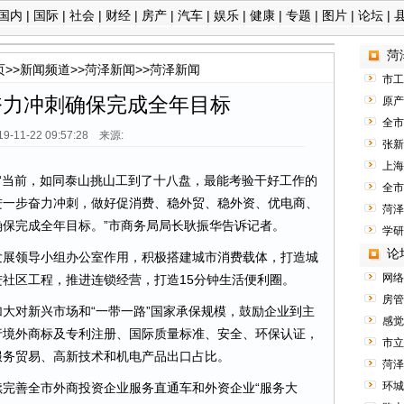
国内
|
国际
|
社会
|
财经
|
房产
|
汽车
|
娱乐
|
健康
|
专题
|
图片
|
论坛
|
菏
页
>>
新闻频道
>>
菏泽新闻
>>
菏泽新闻
市工
奋力冲刺确保完成全年目标
原产
全市
19-11-22 09:57:28 来源:
张新
上海
“当前，如同泰山挑山工到了十八盘，最能考验干好工作的
全市
进一步奋力冲刺，做好促消费、稳外贸、稳外资、优电商、
菏泽
保完成全年目标。”市商务局局长耿振华告诉记者。
学研
论
展领导小组办公室作用，积极搭建城市消费载体，打造城
网络
社区工程，推进连锁经营，打造15分钟生活便利圈。
房管
对新兴市场和“一带一路”国家承保规模，鼓励企业到主
感觉
行境外商标及专利注册、国际质量标准、安全、环保认证，
市立
服务贸易、高新技术和机电产品出口占比。
菏泽
环城
善全市外商投资企业服务直通车和外资企业“服务大