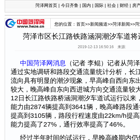
菏泽网首页
|
今日齐鲁
|
国内
|
国际
|
社会
|
财经
|
房
您的位置：
首页
>>
新闻频道
>>
菏泽新闻
>>
菏
菏泽市区长江路铁路涵洞潮汐车道将
2019-12-13 16:50:16 来源:
中国菏泽网消息
（记者 李鲲）记者从菏
通过实地调研和路段交通流量统计分析，长
流向具有明显的潮汐现象，早高峰自西向东
较大，晚高峰自东向西进城方向交通流量较大。
12日长江路铁路桥涵洞潮汐车道试运行以来
能力由2874辆提高到3641辆，晚高峰路段通
提高到3105辆，路段行程速度由22km/h提高
能力提高了27%，通行效率提高了46%。
经过半年时间的试运行，早晚高峰期内仍