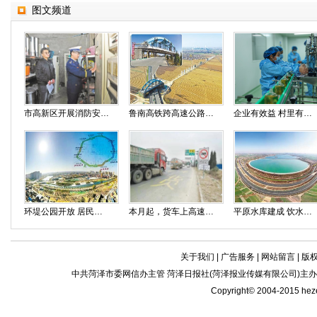
图文频道
市高新区开展消防安全隐患排查
鲁南高铁跨高速公路桥即将完工
企业有效益 村里有收益 农民有利益
环堤公园开放 居民交口称赞
本月起，货车上高速前先称“体重”
平原水库建成 饮水难题破解
关于我们
|
广告服务
|
网站留言
|
版
中共菏泽市委网信办主管 菏泽日报社(菏泽报业传媒有限公司)主办| 新闻
Copyright© 2004-2015 he