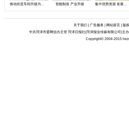
推动扶贫车间升级为“致富车间”
智能制造 产业升级
集中优势资源 发展职业教育
关于我们
|
广告服务
|
网站留言
|
版
中共菏泽市委网信办主管 菏泽日报社(菏泽报业传媒有限公司)主办| 新闻
Copyright© 2004-2015 he