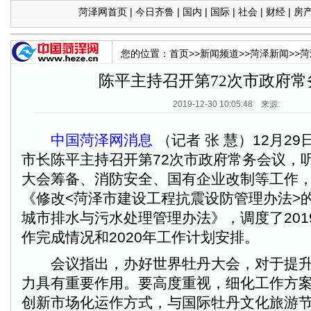
菏泽网首页
|
今日齐鲁
|
国内
|
国际
|
社会
|
财经
|
房
您的位置：
首页
>>
新闻频道
>>
菏泽新闻
>>
菏
陈平主持召开第72次市政府常
2019-12-30 10:05:48 来源:
中国菏泽网消息
（记者 张 慧）12月2
市长陈平主持召开第72次市政府常务会议，
大会筹备、消防安全、国有企业改制等工作
《修改<菏泽市建设工程抗震设防管理办法>
城市排水与污水处理管理办法》，调度了201
作完成情况和2020年工作计划安排。
会议指出，办好世界牡丹大会，对于提升
力具有重要作用。要高度重视，细化工作方
创新市场化运作方式，与国际牡丹文化旅游