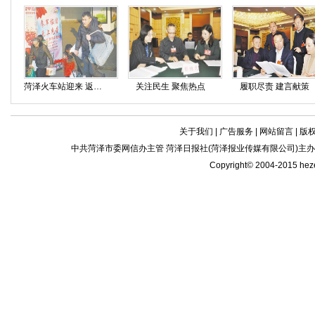
菏泽火车站迎来 返乡客流高峰
关注民生 聚焦热点
履职尽责 建言献策
关于我们
|
广告服务
|
网站留言
|
版
中共菏泽市委网信办主管 菏泽日报社(菏泽报业传媒有限公司)主办| 新闻
Copyright© 2004-2015 he