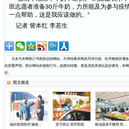
班志愿者准备30斤牛奶，力所能及为参与疫
一点帮助，这是我应该做的。”
记者 訾本红 李若生
凡未与本网签订书面协议的网站，不得转载本网及菏泽日报、牡丹晚报所属各
此郑重声明。部分网站的侵权行为，如擅自转载、更改消息来源以及抄袭等，本网
任。
图文频道
做好疫情防控 确保安全办公
坚守岗位 筑牢防线
粮油蔬菜不断档 民生供应有保障