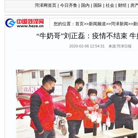
菏泽网首页
|
今日齐鲁
|
国内
|
国际
|
社会
|
财经
|
房
您的位置：
首页
>>
新闻频道
>>
菏泽新闻
>>
新
“牛奶哥”刘正磊：疫情不结束 
2020-02-06 12:54:31 来源:菏泽日报