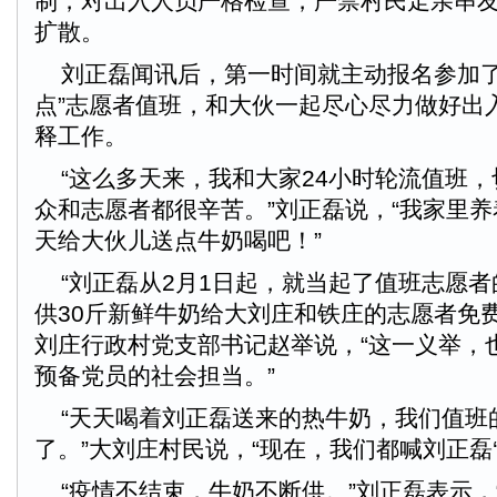
制，对出入人员严格检查，严禁村民走亲串
扩散。
刘正磊闻讯后，第一时间就主动报名参加了
点”志愿者值班，和大伙一起尽心尽力做好出
释工作。
“这么多天来，我和大家24小时轮流值班，
众和志愿者都很辛苦。”刘正磊说，“我家里
天给大伙儿送点牛奶喝吧！”
“刘正磊从2月1日起，就当起了值班志愿者的
供30斤新鲜牛奶给大刘庄和铁庄的志愿者免
刘庄行政村党支部书记赵举说，“这一义举，
预备党员的社会担当。”
“天天喝着刘正磊送来的热牛奶，我们值班
了。”大刘庄村民说，“现在，我们都喊刘正磊‘
“疫情不结束，牛奶不断供。”刘正磊表示，