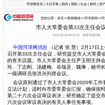
菏泽网首页
|
今日齐鲁
|
国内
|
国际
|
社会
|
财经
|
房
您的位置：
首页
>>
新闻频道
>>
菏泽新闻
>>
菏
市人大常委会第33次主任会
2020-02-18 00:22:26 来源:菏泽日报
中国菏泽网消息
（记者 张 慧）2月17日
召开第33次主任会议，研究提交市人大常委
的有关议题。市人大常委会主任尹玉明主持
玲、丁志刚、汤建梅、谷瑞灵、魏琳，秘书
一级调研员张洪兴列席会议。
会议原则通过了市人大常委会2020年工作要
立法计划，适时向市委常委会汇报，确保按
第二十六次会议审议表决；研究确定了提交
六次会议审议表决的有关人事任免事项。