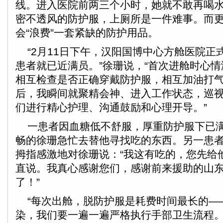
线。进入医院前两三个小时，她就不敢再喝
密不透风的防护服，上厕所是一件难事。而
会“浪费”一套紧缺的防护用品。
“2月11日下午，汉阳国博中心方舱医院正
患者就已近满员。”徐珊说，“首次进舱时心
相互检查是否正确穿戴防护服，相互加油打
后，我瞬间就聚精会神、进入工作状态，巡
们进行精心护理、沟通鼓励和心理开导。”
一患者因血糖低不舒服，厚重防护服下已满
畅的徐珊急忙去替他寻找吃的东西。另一患
拇指感激地对徐珊说：“我这有吃的，您先给
直说。我真心感谢您们，感谢前来援助的山
了！”
“每次出舱，脱防护服是耗费时间最长的—
染，我们要一遍一遍严格执行手部卫生流程。