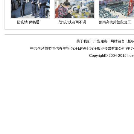
防疫情 保畅通
战“疫”扶贫两不误
鲁南高铁菏兰段复工
关于我们
|
广告服务
|
网站留言
|
版
中共菏泽市委网信办主管 菏泽日报社(菏泽报业传媒有限公司)主办| 新闻
Copyright© 2004-2015 he