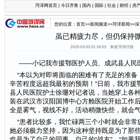
菏泽网首页
|
今日齐鲁
|
国内
|
国际
|
社会
|
财经
|
房
您的位置：
首页
>>
新闻频道
>>
菏泽新闻
>>
深
虽已精疲力尽，但仍保持
2020-03-03 01:34:03 来源:菏泽日报
——小记我市援鄂医护人员、成武县人民
“本以为对即将面临的困难有了充足的准备
辛苦程度远超我最初的预期！”日前，我市援
县人民医院护士徐珊对记者说，当她穿上各
装在武汉市汉阳国博中心方舱医院开始工作
全是雾气，视线不好，活动稍微快些，就会
“患者比较多，我忙碌两三个小时就会非常
她必须极力坚持，因为这种坚持既是为了那
也是为了自己的同事、自己的“战友”，“如果