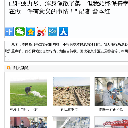
已精疲力尽、浑身像散了架，但我始终保持
在做一件有意义的事情！” 记者 訾本红
凡未与本网签订书面协议的网站，不得转载本网及菏泽日报、牡丹晚报所属各
此郑重声明。部分网站的侵权行为，如擅自转载、更改消息来源以及抄袭等，本网
任。
图文频道
春灌正当时，小麦“喝”上黄河水
春日农事忙
防疫生产两不误