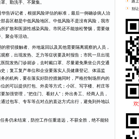
路上
口罩、勤洗手、不聚集。
别让
华告诉记者，根据风险评估的标准，最后一例确诊病人治
全部县区都是中低风险地区。中低风险不是没有风险，我市
场所扩散和医源性感染风险。市民还不能放松警惕，需要做
餐、聚会等活动。
的密切接触者、外地返回以及其他需要隔离观察的人员，
离观察，出现发热、乏力等症状要及时报告；市民一旦出现
点医院发热门诊就诊，去时戴口罩、尽量避免乘坐公共交通
触史；复工复产单位和企业要落实人员健康登记、体温监
服务的机构，要在落实好防控措施同时，严格控制场所内的
单位的可以提供打包、外卖等方式；小区、写字楼、村庄等
要加强管理，“把住门、看好人”；外出务工、经商人员，
量通过包车、专车等点对点的直达方式出行，避免到外地以
控任务仍未结束，防控工作任重道远，不获全胜，绝不能轻