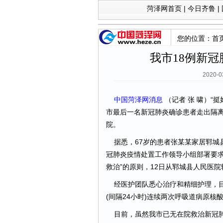
菏泽网首页
|
今日齐鲁
|
您的位置：
首
我市18例新
2020-
中国菏泽网消息
（记者 张 啸）“
市最后一名新冠肺炎确诊患者走出隔离
院。
据悉，67岁的患者张某某家居郓城县
冠肺炎疫情处置工作领导小组部署要求
救治”的原则，12日从郓城县人民医
经医护团队悉心治疗和精细护理，目前
(间隔24小时)连续两次呼吸道病原
目前，虽然我市已无在院救治新冠肺