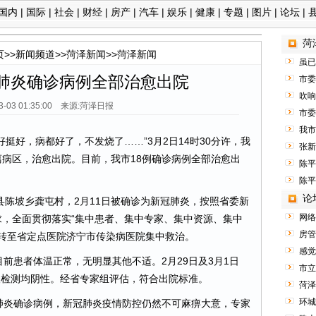
国内
|
国际
|
社会
|
财经
|
房产
|
汽车
|
娱乐
|
健康
|
专题
|
图片
|
论坛
|
菏
页
>>
新闻频道
>>
菏泽新闻
>>
菏泽新闻
虽已
冠肺炎确诊病例全部治愈出院
市委
吹响
03-03 01:35:00 来源:菏泽日报
市委
我市
挺好挺好，病都好了，不发烧了……”3月2日14时30分许，我
张新
病区，治愈出院。目前，我市18例确诊病例全部治愈出
陈平
陈平
论
陈坡乡龚屯村，2月11日被确诊为新冠肺炎，按照省委新
网络
，全面贯彻落实“集中患者、集中专家、集中资源、集中
房管
院转至省定点医院济宁市传染病医院集中救治。
感觉
患者体温正常，无明显其他不适。2月29日及3月1日
市立
核酸检测均阴性。经省专家组评估，符合出院标准。
菏泽
环城
炎确诊病例，新冠肺炎疫情防控仍然不可麻痹大意，专家