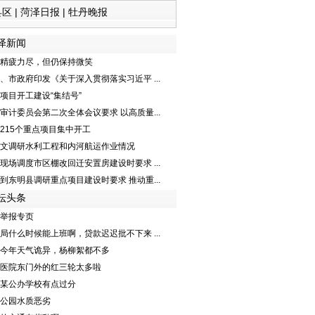
县区
|
菏泽日报
|
牡丹晚报
泽新闻
精疲力尽，但仍保持微笑
、市政府印发《关于深入贯彻落实习近平 ...
项目开工建设“集结号”
审计委员会第二次全体会议要求 以高质量...
215个重点项目集中开工
文调研水利工程和内河航运作业情况
现场调度市区棚改回迁安置房建设时要求 ...
到东明县调研重点项目建设时要求 推动重...
坛头条
举报专页
局什么时候能上班啊，贷款迟迟批不下来 ...
今年天气诡异，杨柳絮都不多
医院东门外的红三轮太多啦
某公办学校有点过分
公园水质恶劣