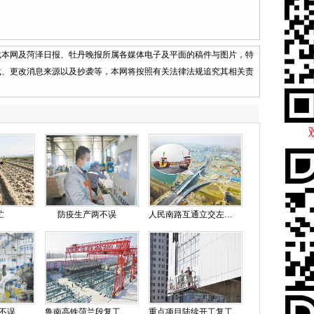
网及菏泽日报、牡丹晚报所属各媒体电子及平面的稿件与图片，特
载、更改消息来源以及抄袭等，本网将按照有关法律法规追究其相关责
忙
防疫生产两不误
人民南路互通立交左主线开始沥青铺设
两不误
鲁南高铁菏兰段复工筑梁
重点项目陆续开工复工