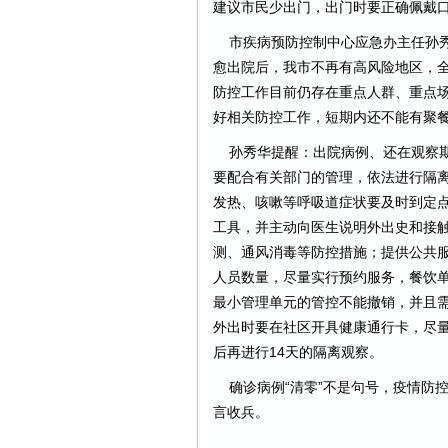
建议市民少出门，出门时要正确佩戴
市疾病预防控制中心应急办主任孙秀
愈出院后，我市不再有高风险地区，
防控工作目前仍存在重点人群、重点
好相关防控工作，短期内还不能有聚
孙秀华提醒：出院病例、还在观察期
要配合有关部门的管理，依法进行隔
发热、咳嗽等呼吸道症状要及时到定
工具，并主动向医生说明外出史和接
测、通风消毒等防控措施；提供公共
人员数量，尽量实行预约服务，餐饮
最小管理单元的管控不能撤销，并且需
外出时要在社区开具健康通行卡，尽
后再进行14天的隔离观察。
确诊病例“清零”不是句号，疫情防
言收兵。