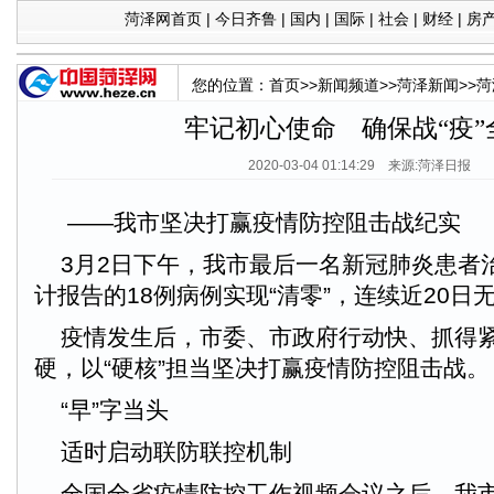
菏泽网首页
|
今日齐鲁
|
国内
|
国际
|
社会
|
财经
|
房
您的位置：
首页
>>
新闻频道
>>
菏泽新闻
>>
菏
牢记初心使命 确保战“疫”
2020-03-04 01:14:29 来源:菏泽日报
——我市坚决打赢疫情防控阻击战纪实
3月2日下午，我市最后一名新冠肺炎患者
计报告的18例病例实现“清零”，连续近20日
疫情发生后，市委、市政府行动快、抓得紧
硬，以“硬核”担当坚决打赢疫情防控阻击战。
“早”字当头
适时启动联防联控机制
全国全省疫情防控工作视频会议之后，我市