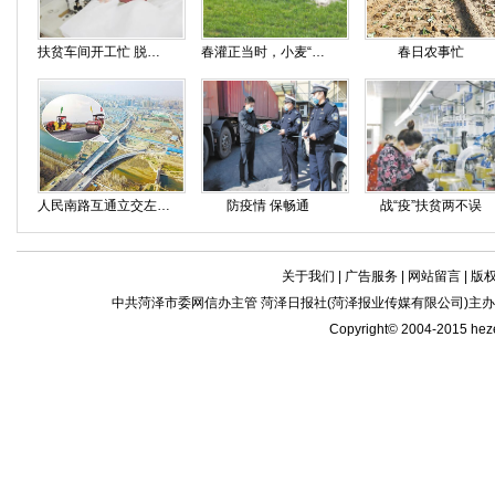
扶贫车间开工忙 脱贫致富有保障
春灌正当时，小麦“喝”上黄河水
春日农事忙
人民南路互通立交左主线开始沥青铺设
防疫情 保畅通
战“疫”扶贫两不误
关于我们
|
广告服务
|
网站留言
|
版
中共菏泽市委网信办主管 菏泽日报社(菏泽报业传媒有限公司)主办| 新闻
Copyright© 2004-2015 he