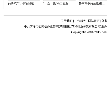
菏泽汽车小镇项目建设正酣
“一企一策”助力企业复工复产
鲁南高铁菏兰段施工
关于我们
|
广告服务
|
网站留言
|
版
中共菏泽市委网信办主管 菏泽日报社(菏泽报业传媒有限公司)主办| 新闻
Copyright© 2004-2015 he