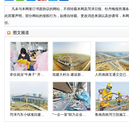
凡未与本网签订书面协议的网站，不得转载本网及菏泽日报、牡丹晚报所属各
此郑重声明。部分网站的侵权行为，如擅自转载、更改消息来源以及抄袭等，本网
任。
图文频道
牵住就业“牛鼻子” 开启脱贫“加速度”
筑建大村台 建设新社区
人民南路互通立交已达通
菏泽汽车小镇项目建设正酣
“一企一策”助力企业复工复产
鲁南高铁菏兰段施工