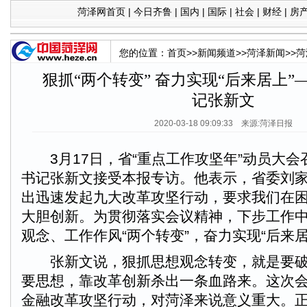
菏泽网首页
|
今日齐鲁
|
国内
|
国际
|
社会
|
财经
|
房
您的位置：
首页
>>
新闻频道
>>
菏泽新闻
>>
菏
狠抓“两个转变” 奋力实现“后来居上
记张新文
2020-03-18 09:09:33 来源:菏泽日报
3月17日，省“重点工作攻坚年”动员大会
书记张新文接受本报专访。他表示，省委刘
出迅速发起九大改革攻坚行动，要求我们在
大胆创新。为贯彻落实会议精神，下步工作
观念、工作作风“两个转变”，奋力实现“后来居
张新文说，狠抓思想观念转变，就是要破
要思想，靠改革创新杀出一条血路来。这次
金融改革攻坚行动，对菏泽来说意义重大。