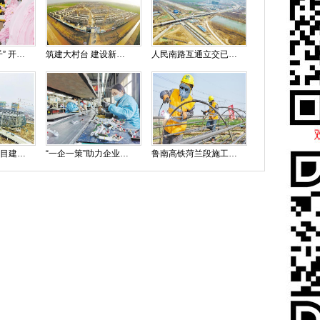
牵住就业“牛鼻子” 开启脱贫“加速度”
筑建大村台 建设新社区
人民南路互通立交已达通车条件
菏泽汽车小镇项目建设正酣
“一企一策”助力企业复工复产
鲁南高铁菏兰段施工正忙