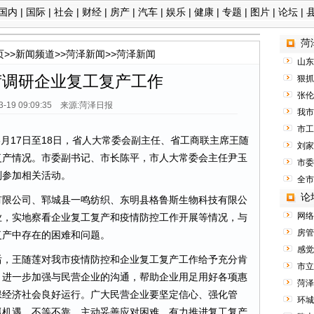
国内
|
国际
|
社会
|
财经
|
房产
|
汽车
|
娱乐
|
健康
|
专题
|
图片
|
论坛
|
菏
页
>>
新闻频道
>>
菏泽新闻
>>
菏泽新闻
山东
菏调研企业复工复产工作
狠抓
张伦
03-19 09:09:35 来源:菏泽日报
我市
市工
3月17日至18日，省人大常委会副主任、省工商联主席王随
刘家
复产情况。市委副书记、市长陈平，市人大常委会主任尹玉
市委
别参加相关活动。
全市
论
限公司、郓城县一鸣纺织、东明县格鲁斯生物科技有限公
网络
业，实地察看企业复工复产和疫情防控工作开展等情况，与
房管
复产中存在的困难和问题。
感觉
，王随莲对我市疫情防控和企业复工复产工作给予充分肯
市立
，进一步加强与民营企业的沟通，帮助企业用足用好各项惠
菏泽
保经济社会良好运行。广大民营企业要坚定信心、强化管
环城
抓机遇，不等不靠，主动妥善应对困难，有力推进复工复产