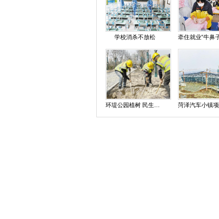
学校消杀不放松
环堤公园植树 民生工程添绿