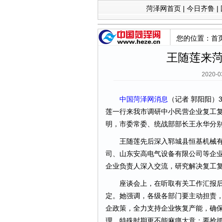
菏泽网首页
|
今日齐鲁
|
您的位置：
首
王随莲来
2020-
中国菏泽网消息
（记者 郭阳阳）
莲一行来我市调研中小民营企业复工
明，市委常委、统战部部长王永华分
王随莲先后深入郓城县恒基机械有
司、山东安高电气设备有限公司等企
企业负责人深入交流，研究解决复工
座谈会上，在听取有关工作汇报后
定。她强调，各级各部门要主动担责
企政策，全力支持企业恢复产能，确
理，特殊时期更不能麻痹大意；要抢