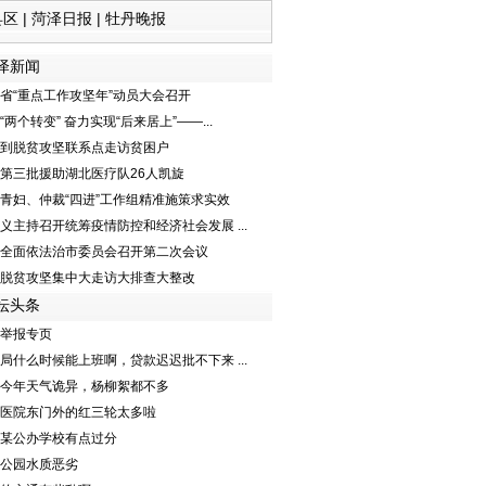
县区
|
菏泽日报
|
牡丹晚报
泽新闻
省“重点工作攻坚年”动员大会召开
“两个转变” 奋力实现“后来居上”——...
到脱贫攻坚联系点走访贫困户
第三批援助湖北医疗队26人凯旋
青妇、仲裁“四进”工作组精准施策求实效
义主持召开统筹疫情防控和经济社会发展 ...
全面依法治市委员会召开第二次会议
脱贫攻坚集中大走访大排查大整改
坛头条
举报专页
局什么时候能上班啊，贷款迟迟批不下来 ...
今年天气诡异，杨柳絮都不多
医院东门外的红三轮太多啦
某公办学校有点过分
公园水质恶劣