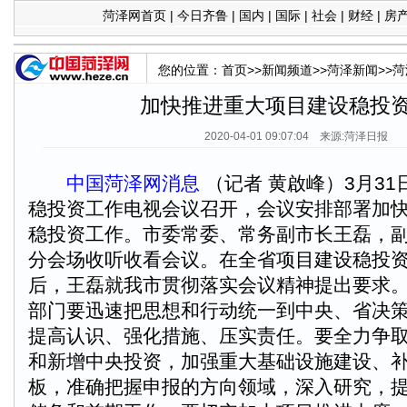
菏泽网首页
|
今日齐鲁
|
国内
|
国际
|
社会
|
财经
|
房
您的位置：
首页
>>
新闻频道
>>
菏泽新闻
>>
菏
加快推进重大项目建设稳投
2020-04-01 09:07:04 来源:菏泽日报
中国菏泽网消息
（记者 黄啟峰）3月3
稳投资工作电视会议召开，会议安排部署加
稳投资工作。市委常委、常务副市长王磊，
分会场收听收看会议。在全省项目建设稳投
后，王磊就我市贯彻落实会议精神提出要求
部门要迅速把思想和行动统一到中央、省决
提高认识、强化措施、压实责任。要全力争
和新增中央投资，加强重大基础设施建设、
板，准确把握申报的方向领域，深入研究，