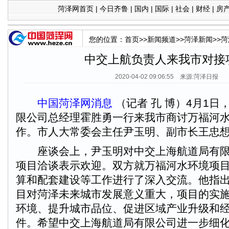
菏泽网首页
|
今日齐鲁
|
国内
|
国际
|
社会
|
财经
|
房
您的位置：
首页
>>
新闻频道
>>
菏泽新闻
>>
菏
中交上航负责人来我市对接
2020-04-02 09:06:55 来源:菏泽日报
中国菏泽网消息
（记者 孔 博）4月1日
限公司总经理霍胜勇一行来我市商讨万福河
作。市人大常委会主任尹玉明、副市长王忠
座谈会上，尹玉明对中交上海航道局有限
项目洽谈表示欢迎。双方就万福河水环境项
算和配套建设等工作进行了深入交流。他指
目对菏泽未来城市发展意义重大，项目的实
环境、提升城市品位、促进区域产业升级和
件。希望中交上海航道局有限公司进一步细