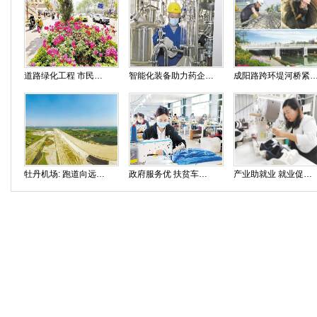
道路绿化工程 市民徜徉“花海”
智能化装备助力药企升级
成阳路跨环堤河桥紧张
牡丹机场: 跑道向远方 孕育新希望
政府服务优 扶贫车间忙
产业助就业 就业促产业