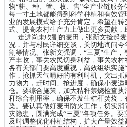
物“耕、种、管、收、售”全产业链服务
每一寸土地都能得到科学种植和有效管
业的发展模式给予充分肯定，希望在转
式、提高农村生产力上做出更多贡献，
走进尚未收割的麦田，张新文捡起麦
况，并与村民详细交谈，关切地询问今
割等情况。张新文强调，“三夏”生产，
产丰收，事关农民切身利益，事关农村
各有关部门要高度重视，高效组织实施“
作，抢抓天气晴好的有利时机，突出抓
力物力，赶时间、抢进度，确保小麦适
仓。要综合施策，加大秸秆禁烧检查执
秆综合利用率，确保不发生秸秆焚烧，
染。要认真做好麦田防火工作，切实消
灾隐患，圆满完成“三夏”各项任务。要
及时调整优化种植结构，扩大产量效益