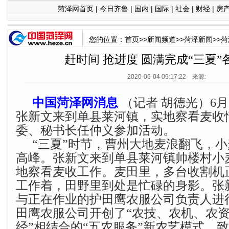
菏泽网首页
|
今日齐鲁
|
国内
|
国际
|
社会
|
财经
|
房
您的位置：
首页
>>
新闻频道
>>
菏泽新闻
>>
菏
赶时间 抢进度 圆满完成“三夏”
2020-06-04 09:17:22 来源:
中国菏泽网消息
（记者 胡德光）6
张新文来到单县莱河镇，实地察看麦收
委、秘书长任仲义参加活动。
“三夏”时节，曹州大地麦浪翻飞，
高峰。张新文来到单县莱河镇帅楼村小
地察看麦收工作。麦田里，多台收割机
工作着，田野里到处是忙碌的身影。张
与正在作业的护田鹰农服公司负责人进
田鹰农服公司开创了“农技、农机、农
经”相结合的“五农服务”新农艺模式，