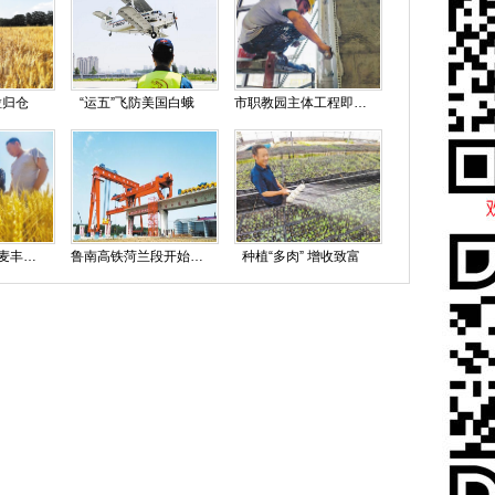
粒归仓
“运五”飞防美国白蛾
市职教园主体工程即将竣工
我市898万亩小麦丰收在即
鲁南高铁菏兰段开始架梁施工
种植“多肉” 增收致富