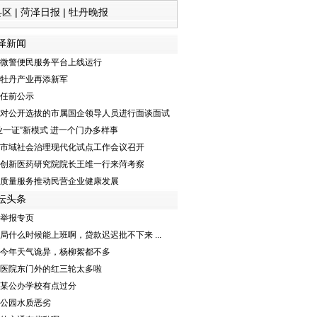
县区
|
菏泽日报
|
牡丹晚报
泽新闻
微警便民服务平台上线运行
牡丹产业再添新军
任前公示
对公开选拔的市属国企领导人员进行面谈面试
业一证”新模式 进一个门办多样事
市域社会治理现代化试点工作会议召开
创新医药研究院院长王维一行来菏考察
质量服务推动民营企业健康发展
坛头条
举报专页
局什么时候能上班啊，贷款迟迟批不下来 ...
今年天气诡异，杨柳絮都不多
医院东门外的红三轮太多啦
某公办学校有点过分
公园水质恶劣