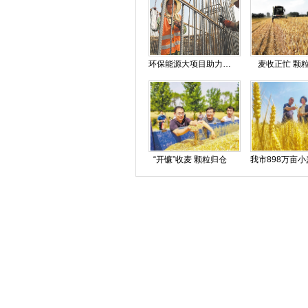
环保能源大项目助力新旧动能转换
麦收正忙 颗
“开镰”收麦 颗粒归仓