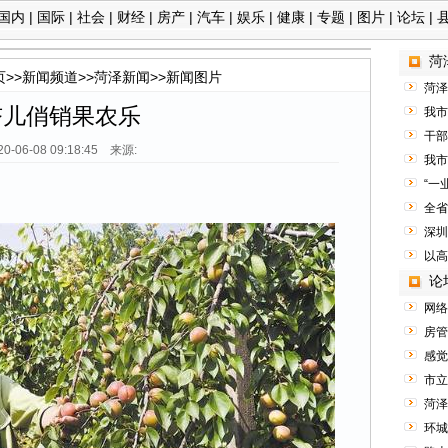
国内
|
国际
|
社会
|
财经
|
房产
|
汽车
|
娱乐
|
健康
|
专题
|
图片
|
论坛
|
菏
页
>>
新闻频道
>>
菏泽新闻
>>
新闻图片
菏泽
杏儿俏销果农乐
我市
干部
20-06-08 09:18:45 来源:
我市
“一
全省
深圳
以高
论
网络
房管
感觉
市立
菏泽
环城