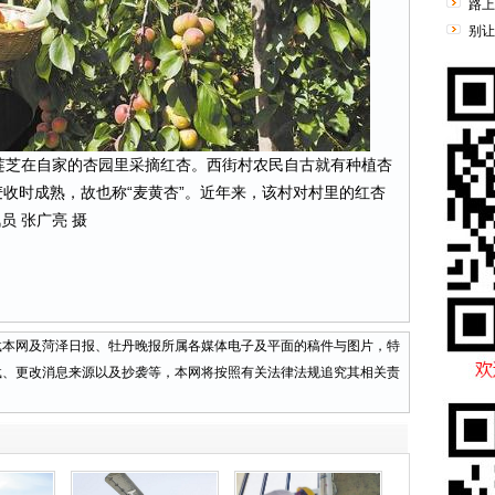
路上
别让
芝在自家的杏园里采摘红杏。西街村农民自古就有种植杏
收时成熟，故也称“麦黄杏”。近年来，该村对村里的红杏
员 张广亮 摄
网及菏泽日报、牡丹晚报所属各媒体电子及平面的稿件与图片，特
载、更改消息来源以及抄袭等，本网将按照有关法律法规追究其相关责