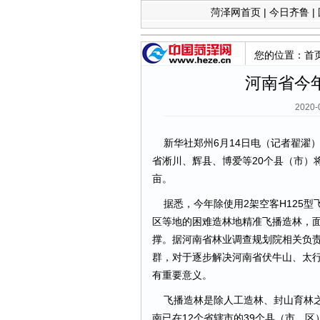
菏泽网首页
|
今日齐鲁
|
您的位置：
首
河南省今年
2020
新华社郑州6月14日电（记者翟濯
省淅川、辉县、博爱等20个县（市）将
亩。
据悉，今年除使用2架空客H125型
区等地的困难造林地精准飞播造林，
撑。据河南省林业调查规划院相关负
群，对于逐步解决河南省伏牛山、太
有重要意义。
飞播造林是除人工造林、封山育林之外
南已在12个省辖市的39个县（市、区