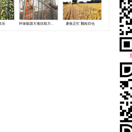
农乐
环保能源大项目助力新旧动能转换
麦收正忙 颗粒归仓