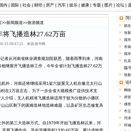
国内
|
国际
|
社会
|
财经
|
房产
|
汽车
|
娱乐
|
健康
|
专题
|
图片
|
论坛
|
菏
页
>>
新闻频道
>>
旅游频道
抓住
将飞播造林27.62万亩
张新
我市
-06-15 09:47:21 来源:新华网
市戏
我市
）记者从河南省林业调查规划院获悉，随着雨季到来，河南
扎实
相继展开飞播造林工作，今年全省计划飞播造林27.62万
陈平
张新
论
飞机外，河南还将继续采用1架六旋翼无人机在豫北太行山
网络
面积在1万亩左右，为下一步全省大规模推广提供技术支
房管
责人介绍，无人机精准飞播造林适用于较为分散的小播区
感觉
行山山区剩下的困难造林地造林难题，以及矿区生态修复具
市立
菏泽
的第三大造林方式。自1979年开始飞播造林以来，河
环城
）开展飞播作业，其中宜播面积1330.60万亩，累计成效面