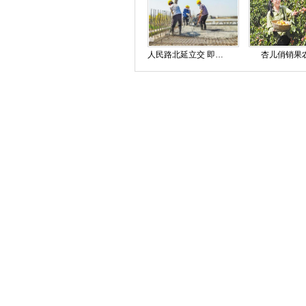
人民路北延立交 即将半幅合龙
杏儿俏销果