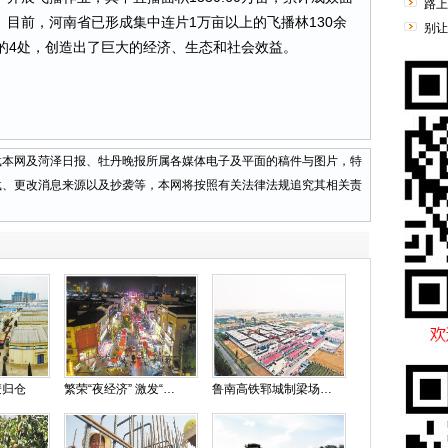
路上
2万亩。目前，河南省已形成集中连片1万亩以上的飞播林130余
别让
上的4处，创造出了巨大的经济、生态和社会效益。
网及菏泽日报、牡丹晚报所属各媒体电子及平面的稿件与图片，特
载、更改消息来源以及抄袭等，本网将按照有关法律法规追究其相关责
麦归仓
繁荣“夜经济” 激发“新活力”
鲁南高铁郓城制梁场箱梁预制提前完成