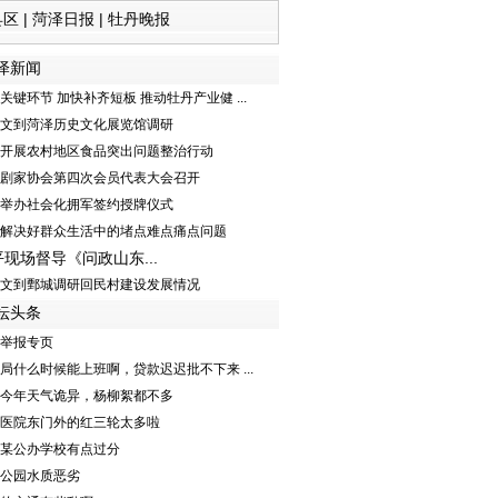
县区
|
菏泽日报
|
牡丹晚报
泽新闻
关键环节 加快补齐短板 推动牡丹产业健 ...
文到菏泽历史文化展览馆调研
开展农村地区食品突出问题整治行动
剧家协会第四次会员代表大会召开
举办社会化拥军签约授牌仪式
解决好群众生活中的堵点难点痛点问题
现场督导《问政山东...
文到鄄城调研回民村建设发展情况
坛头条
举报专页
局什么时候能上班啊，贷款迟迟批不下来 ...
今年天气诡异，杨柳絮都不多
医院东门外的红三轮太多啦
某公办学校有点过分
公园水质恶劣