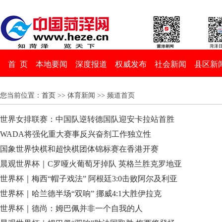
首 页
本地要闻
深度报道
权威发布
社会新闻
县区新
您当前位置：
首页
>> 体育新闻 >> 频道首页
世界女排联赛：中国队逆转德国队迎安卡拉站首胜
WADA将强化重大赛事反兴奋剂工作独立性
国象世界快棋和超快棋团体锦标赛在香港开赛
晨观世界杯｜C罗哑火葡萄牙掉队 英格兰胜克罗地亚
世界杯｜梅西“帽子戏法” 阿根廷3:0击败阿尔及利亚
世界杯｜哈兰德半场“双响” 挪威4:1大胜伊拉克
世界杯｜德尚：姆巴佩并非一个自我的人